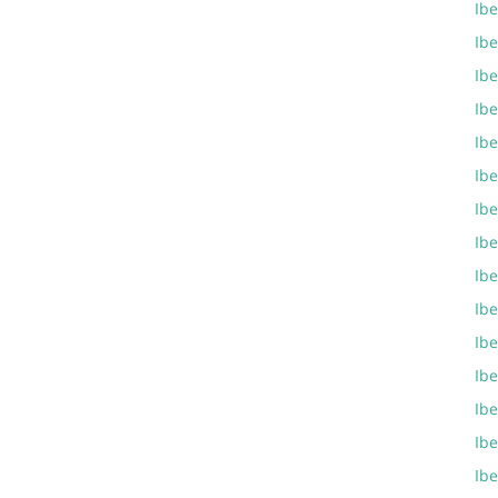
Ib
Ib
Ib
Ibe
Ib
Ib
Ibe
Ib
Ibe
Ib
Ib
Ibe
Ib
Ib
Ib