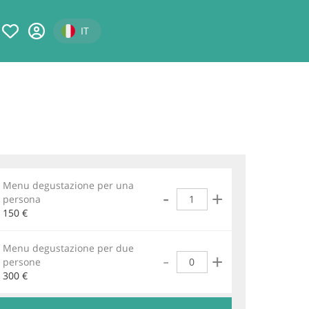
Select your language
IT
magine
Menu degustazione per una
Quantità
-
+
persona
150 €
Menu degustazione per due
Quantità
-
+
persone
300 €