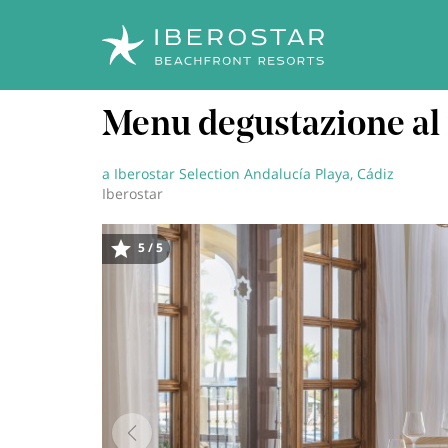
Salta
Menu degustazione al 
al
contenuto
principale
a Iberostar Selection Andalucía Playa, Cádiz
Iberostar
5 / 5
Immagine