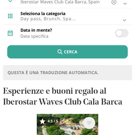
Ibiza, Spagna
Tenerife, Spagna
Seleziona la categoria
Cádiz, Spagna
Day pass, Brunch, Spa...
Lisbona, Portugal
Punta Cana, Repubblica Dominicana
Data in mente?
Riviera Maya, Mexico
Cancun, Mexico
Fuerteventura, Spagna
CERCA
Montego Bay, Giamaica
Lagos, Portugal
Lanzarote, Spagna
Riviera Nayarit, Mexico
QUESTA È UNA TRADUZIONE AUTOMATICA.
Bayahibe, Repubblica Dominicana
Puerto Plata, Repubblica Dominicana
Cozumel, Mexico
Esperienze e buoni regalo al
Punto Brabo, Aruba
Iberostar Waves Club Cala Barca
Rétino , Grecia
Trelawny, Giamaica
Immagine
4.5 / 5