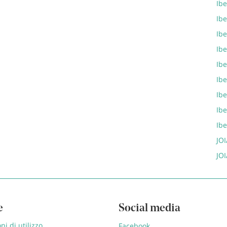
Ibe
Ib
Ib
Ibe
Ib
Ib
Ib
Ib
Ib
JOI
JOI
e
Social media
ni di utilizzo
Facebook