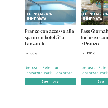
Punta Cana, Repubblica Dominicana
Riviera Maya, Mexico
PRENOTAZIONE
PRENOTAZIO
Cancun, Mexico
IMMEDIATA
IMMEDIATA
Fuerteventura, Spagna
Montego Bay, Giamaica
Lagos, Portugal
Pranzo con accesso alla
Pass Giornali
Lanzarote, Spagna
spa in un hotel 5* a
Inclusive co
Riviera Nayarit, Mexico
Bayahibe, Repubblica Dominicana
Lanzarote
e Pranzo
Puerto Plata, Repubblica Dominicana
Cozumel, Mexico
60 €
120 €
DA
DA
Punto Brabo, Aruba
Rétino , Grecia
Trelawny, Giamaica
Iberostar Selection
Iberostar Sele
Lanzarote Park
Lanzarote
Lanzarote Park
See more
See 