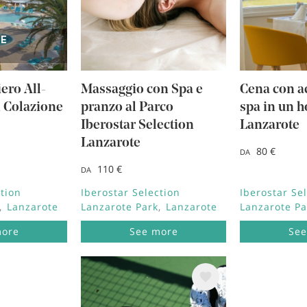
NE
ero All-
Massaggio con Spa e
Cena con ac
n Colazione
pranzo al Parco
spa in un ho
Iberostar Selection
Lanzarote
Lanzarote
80 €
DA
110 €
DA
ction
Iberostar Selection
Iberostar Se
Lanzarote
Lanzarote Park
Lanzarote
Lanzarote Pa
more
See more
See
Immagine