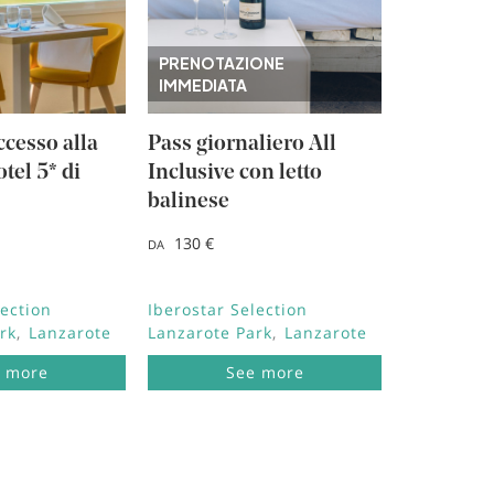
PRENOTAZIONE
IMMEDIATA
cesso alla
Pass giornaliero All
tel 5* di
Inclusive con letto
balinese
130 €
DA
lection
Iberostar Selection
rk
Lanzarote
Lanzarote Park
Lanzarote
 more
See more