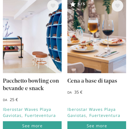
Immagine
Immagine
5 / 5
Pacchetto bowling con
Cena a base di tapas
bevande e snack
35 €
DA
25 €
DA
Iberostar Waves Playa
Iberostar Waves Playa
Gaviotas
Fuerteventura
Gaviotas
Fuerteventura
See more
See more