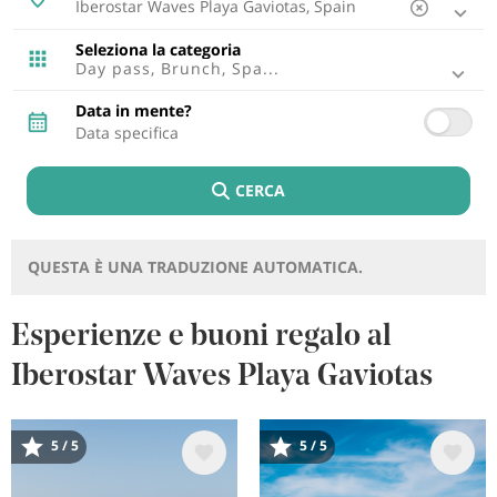
Ibiza, Spagna
Tenerife, Spagna
Seleziona la categoria
Cádiz, Spagna
Day pass, Brunch, Spa...
Lisbona, Portugal
Punta Cana, Repubblica Dominicana
Data in mente?
Riviera Maya, Mexico
Cancun, Mexico
Fuerteventura, Spagna
CERCA
Montego Bay, Giamaica
Lagos, Portugal
Lanzarote, Spagna
Riviera Nayarit, Mexico
QUESTA È UNA TRADUZIONE AUTOMATICA.
Bayahibe, Repubblica Dominicana
Puerto Plata, Repubblica Dominicana
Cozumel, Mexico
Esperienze e buoni regalo al
Punto Brabo, Aruba
Iberostar Waves Playa Gaviotas
Rétino , Grecia
Trelawny, Giamaica
Immagine
Immagine
5 / 5
5 / 5