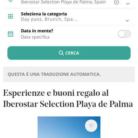
Ibiza, Spagna
Tenerife, Spagna
Seleziona la categoria
Cádiz, Spagna
Day pass, Brunch, Spa...
Lisbona, Portugal
Punta Cana, Repubblica Dominicana
Data in mente?
Riviera Maya, Mexico
Cancun, Mexico
Fuerteventura, Spagna
CERCA
Montego Bay, Giamaica
Lagos, Portugal
Lanzarote, Spagna
Riviera Nayarit, Mexico
QUESTA È UNA TRADUZIONE AUTOMATICA.
Bayahibe, Repubblica Dominicana
Puerto Plata, Repubblica Dominicana
Cozumel, Mexico
Esperienze e buoni regalo al
Punto Brabo, Aruba
Iberostar Selection Playa de Palma
Rétino , Grecia
Trelawny, Giamaica
Immagine