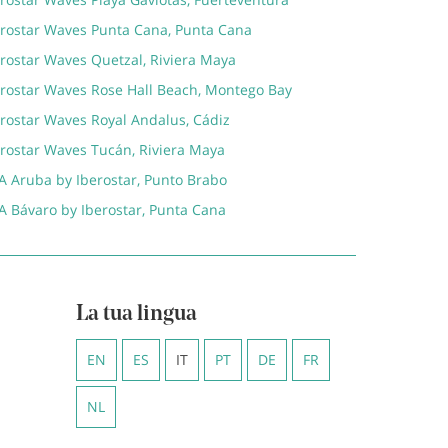
erostar Waves Punta Cana, Punta Cana
erostar Waves Quetzal, Riviera Maya
erostar Waves Rose Hall Beach, Montego Bay
erostar Waves Royal Andalus, Cádiz
erostar Waves Tucán, Riviera Maya
A Aruba by Iberostar, Punto Brabo
A Bávaro by Iberostar, Punta Cana
La tua lingua
EN
ES
IT
PT
DE
FR
NL