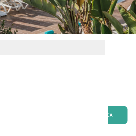
ente?
CERCA