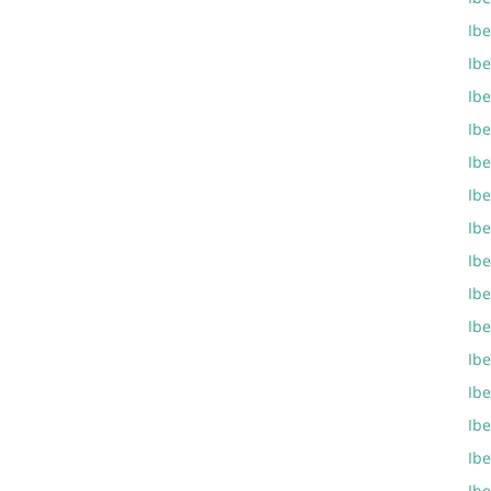
Ibe
Ib
Ib
Ib
Ib
Ib
Ibe
Ib
Ib
Ibe
Ib
Ibe
Ib
Ib
Ibe