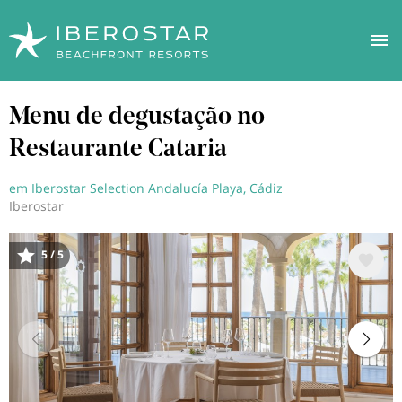
Saltar
Menu de degustação no
para
o
Restaurante Cataria
conteúdo
principal
em Iberostar Selection Andalucía Playa, Cádiz
Iberostar
5 / 5
Imagem