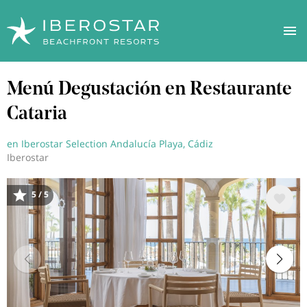
Pasar
Menú Degustación en Restaurante
al
contenido
Cataria
principal
en Iberostar Selection Andalucía Playa, Cádiz
Iberostar
5 / 5
Image