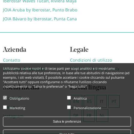
Iberostar Waves Tucán, Riviera Maya
JOIA Aruba by Iberostar, Punto Brabo
JOIA Bávaro by Iberostar, Punta Cana
Azienda
Legale
Contatto
Condizioni di utilizzo
Informativa sulla privacy
Sito web di Iberostar
Utilizziamo cookie nostri e di terze parti per scopi analitici e ti mostriamo
pubblicità relativa alle tue preferenze, in base alle tue abitudini di navigazione (ad
esempio, i siti web visitati). È possibile accettare i cookie cliccando sul pulsante
"Accettare tutti" oppure configurarne o rifiutarne l'utilizzo cliccando
rispettivamente su "Salva le preferenze" o "Nega tutto".
Social media
La tua lingua
Facebook
Obbligatorio
Analitica
EN
ES
IT
PT
Twitter
Marketing
Personalizzazione
DE
FR
NL
Instagram
Salva le preferenze