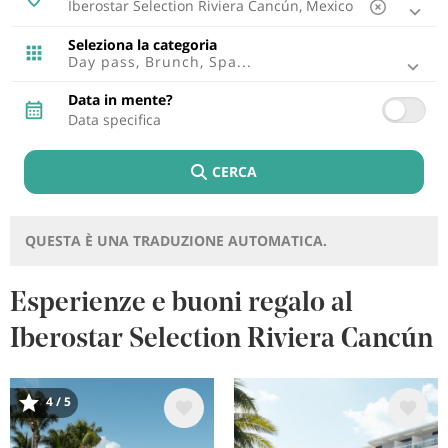
Ibiza, Spagna
Tenerife, Spagna
Seleziona la categoria
Cádiz, Spagna
Day pass, Brunch, Spa...
Lisbona, Portugal
Punta Cana, Repubblica Dominicana
Data in mente?
Riviera Maya, Mexico
Cancun, Mexico
Fuerteventura, Spagna
CERCA
Montego Bay, Giamaica
Lagos, Portugal
Lanzarote, Spagna
Riviera Nayarit, Mexico
QUESTA È UNA TRADUZIONE AUTOMATICA.
Bayahibe, Repubblica Dominicana
Puerto Plata, Repubblica Dominicana
Cozumel, Mexico
Esperienze e buoni regalo al
Punto Brabo, Aruba
Iberostar Selection Riviera Cancún
Rétino , Grecia
Trelawny, Giamaica
Immagine
Immagine
4 / 5