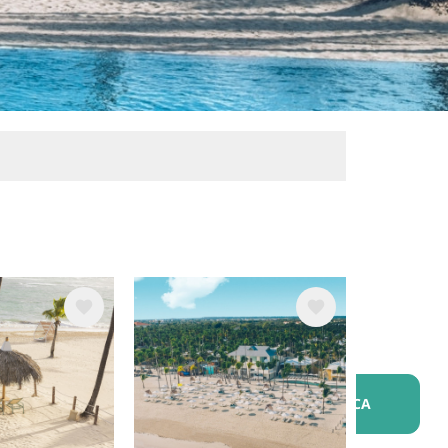
ne
Immagine
ente?
CERCA