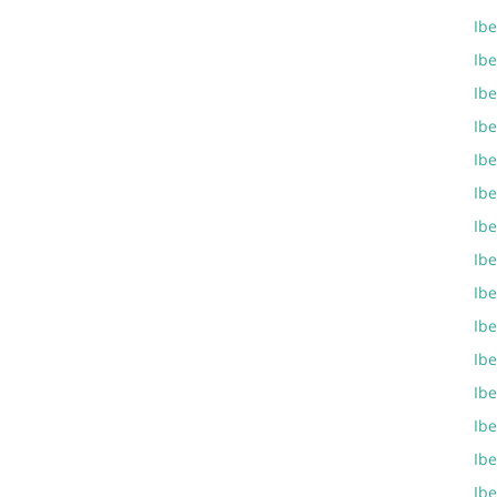
Ib
Ibe
Ib
Ib
Ib
Ib
Ib
Ibe
Ib
Ib
Ibe
Ib
Ibe
Ib
Ib