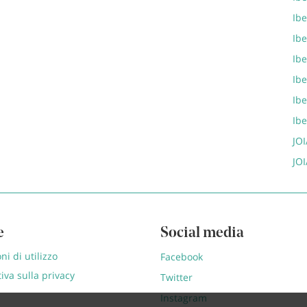
Ibe
Ib
Ib
Ib
Ib
Ib
JOI
JOI
e
Social media
ni di utilizzo
Facebook
iva sulla privacy
Twitter
Instagram