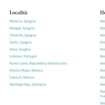
Località
H
Maiorca, Spagna
Ib
Malaga, Spagna
Ibe
Tenerife, Spagna
Ibe
Cádiz, Spagna
Ibe
Ibiza, Spagna
Ibe
Lisbona, Portugal
Ibe
Punta Cana, Repubblica Dominicana
Ibe
Riviera Maya, Mexico
Ib
Cancun, Mexico
Ibe
Montego Bay, Giamaica
Ibe
Ibe
Fu
Ib