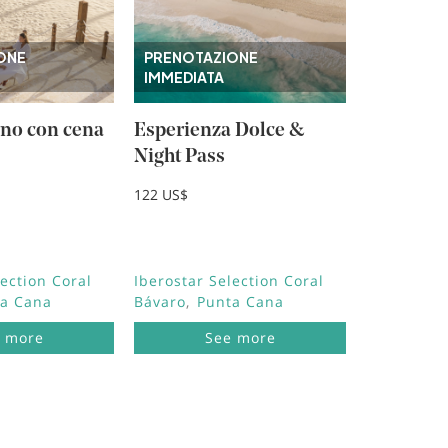
ONE
PRENOTAZIONE
IMMEDIATA
rno con cena
Esperienza Dolce &
Night Pass
122 US$
lection Coral
Iberostar Selection Coral
a Cana
Bávaro
Punta Cana
 more
See more