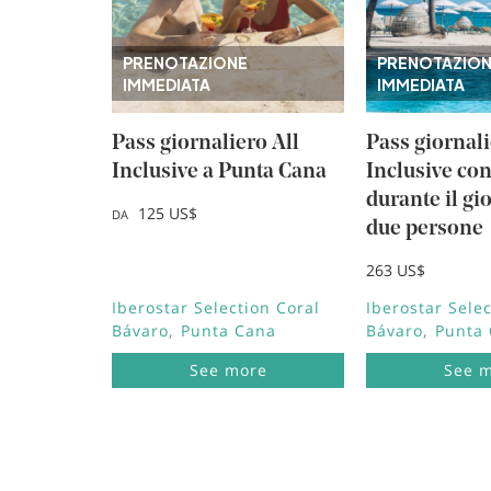
Cádiz, Spagna
Lisbona, Portugal
Punta Cana, Repubblica Dominicana
PRENOTAZIONE
PRENOTAZIO
Riviera Maya, Mexico
IMMEDIATA
IMMEDIATA
Cancun, Mexico
Fuerteventura, Spagna
Montego Bay, Giamaica
Pass giornaliero All
Pass giornali
Lagos, Portugal
Inclusive a Punta Cana
Inclusive co
Lanzarote, Spagna
durante il gi
Riviera Nayarit, Mexico
125 US$
DA
Bayahibe, Repubblica Dominicana
due persone
Puerto Plata, Repubblica Dominicana
Cozumel, Mexico
263 US$
Punto Brabo, Aruba
Iberostar Selection Coral
Iberostar Selec
Rétino , Grecia
Bávaro
Punta Cana
Bávaro
Punta
Trelawny, Giamaica
See more
See 