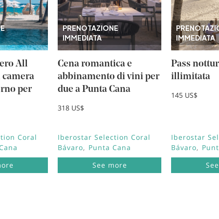
NE
PRENOTAZIONE
PRENOTAZI
IMMEDIATA
IMMEDIATA
ero All
Cena romantica e
Pass nottu
n camera
abbinamento di vini per
illimitata
orno per
due a Punta Cana
145 US$
318 US$
tion Coral
Iberostar Selection Coral
Iberostar Se
 Cana
Bávaro
Punta Cana
Bávaro
Punt
more
See more
See