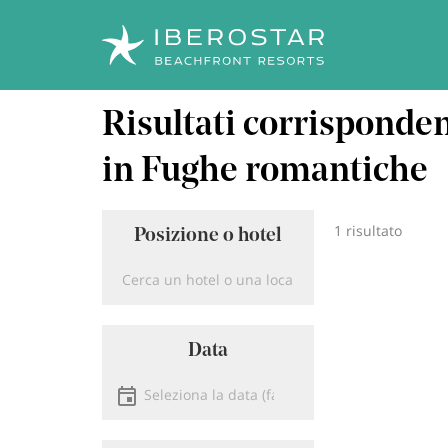
Salta
Risultati corrispondent
al
contenuto
principale
in Fughe romantiche
1 risultato
Posizione o hotel
Località
Data
Seleziona la data