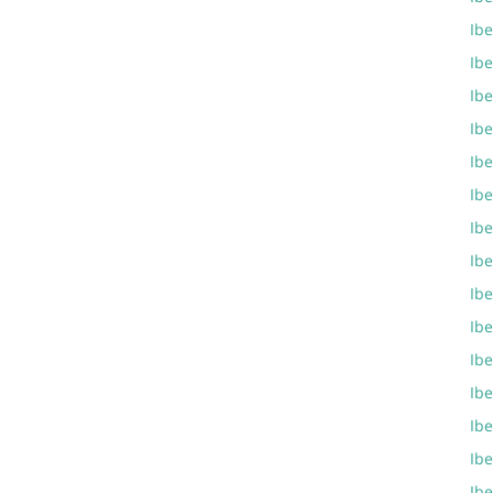
Ibe
Ibe
Ibe
Ibe
Ibe
Ibe
Ibe
Ib
Ibe
Ib
Ib
Ib
Ib
Ib
Ibe