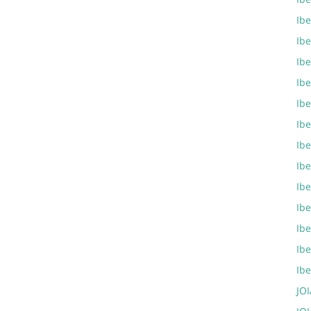
Ib
Ib
Ibe
Ib
Ibe
Ib
Ib
Ibe
Ib
Ib
Ib
Ib
Ib
JOI