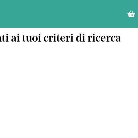
i ai tuoi criteri di ricerca
Non ci sono nessun risultato corrispondente ai tuoi 