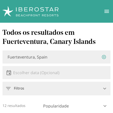
Saltar
Todos os resultados em
para
o
Fuerteventura, Canary Islands
conteúdo
principal
Localização
Localização
ou
hotel
Data
Escolher data
Filtros
12 resultados