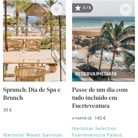
5 / 5
Imagem
Imagem
RESERVA IMEDIATA
Sprunch: Dia de Spa e
Passe de um dia com
Brunch
tudo incluído em
Fuerteventura
39 €
145 €
A PARTIR DE
Iberostar Selection
Iberostar Waves Gaviotas
Fuerteventura Palace