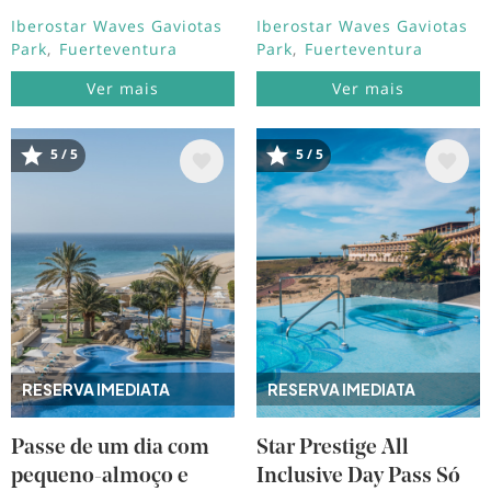
Iberostar Waves Gaviotas
Iberostar Waves Gaviotas
Park
Fuerteventura
Park
Fuerteventura
Ver mais
Ver mais
5 / 5
5 / 5
Imagem
Imagem
RESERVA IMEDIATA
RESERVA IMEDIATA
Passe de um dia com
Star Prestige All
pequeno-almoço e
Inclusive Day Pass Só