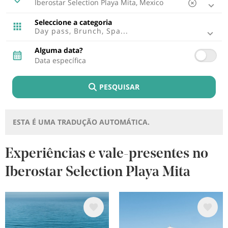
Ibiza, Espanha
Tenerife, Espanha
Seleccione a categoria
Cádiz, Espanha
Day pass, Brunch, Spa...
Lisboa, Portugal
Punta Cana, República Dominicana
Alguma data?
Riviera Maya, Mexico
Cancun, Mexico
Fuerteventura, Espanha
PESQUISAR
Montego Bay, Jamaica
Lagos, Portugal
Lanzarote, Espanha
Riviera Nayarit, Mexico
ESTA É UMA TRADUÇÃO AUTOMÁTICA.
Bayahibe, República Dominicana
Puerto Plata, República Dominicana
Cozumel, Mexico
Experiências e vale-presentes no
Ponto Brabo, Aruba
Iberostar Selection Playa Mita
Rétino , Grécia
Trelawny, Jamaica
Imagem
Imagem