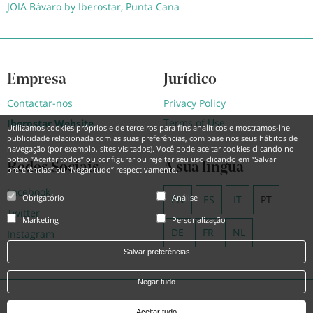
JOIA Bávaro by Iberostar, Punta Cana
Empresa
Jurídico
Contactar-nos
Privacy Policy
Terms of Use
Iberostar Website
Utilizamos cookies próprios e de terceiros para fins analíticos e mostramos-lhe
publicidade relacionada com as suas preferências, com base nos seus hábitos de
navegação (por exemplo, sites visitados). Você pode aceitar cookies clicando no
botão “Aceitar todos” ou configurar ou rejeitar seu uso clicando em “Salvar
Redes Sociais
A sua língua
preferências” ou “Negar tudo” respectivamente.
Facebook
Obrigatório
Análise
EN
ES
IT
PT
Twitter
Marketing
Personalização
DE
FR
NL
Instagram
Salvar preferências
Negar tudo
Powered by
Hotel Treats
Aceitar tudo