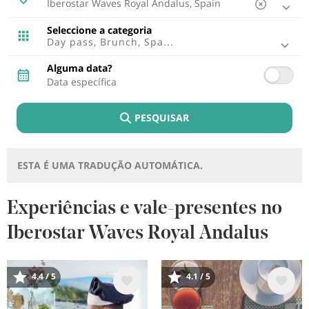
Ibiza, Espanha
Tenerife, Espanha
Seleccione a categoria
Cádiz, Espanha
Day pass, Brunch, Spa...
Lisboa, Portugal
Punta Cana, República Dominicana
Alguma data?
Riviera Maya, Mexico
Cancun, Mexico
Fuerteventura, Espanha
PESQUISAR
Montego Bay, Jamaica
Lagos, Portugal
Lanzarote, Espanha
Riviera Nayarit, Mexico
ESTA É UMA TRADUÇÃO AUTOMÁTICA.
Bayahibe, República Dominicana
Puerto Plata, República Dominicana
Cozumel, Mexico
Experiências e vale-presentes no
Ponto Brabo, Aruba
Iberostar Waves Royal Andalus
Rétino , Grécia
Trelawny, Jamaica
Imagem
Imagem
4.4 / 5
4.1 / 5