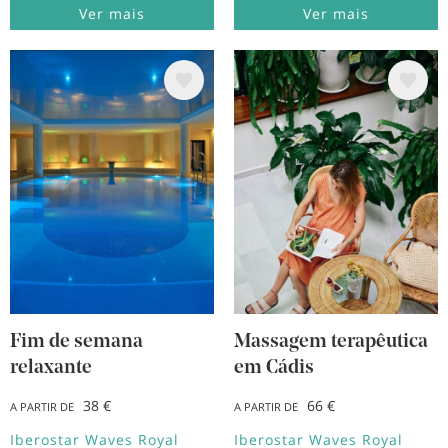
Ver mais
Ver mais
Imagem
Imagem
Fim de semana
Massagem terapêutica
relaxante
em Cádis
38 €
66 €
A PARTIR DE
A PARTIR DE
Iberostar Waves Royal
Iberostar Waves Royal