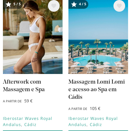
Imagem
Imagem
5 / 5
4 / 5
Afterwork com
Massagem Lomi Lomi
Massagem e Spa
e acesso ao Spa em
Cádis
59 €
A PARTIR DE
105 €
A PARTIR DE
Iberostar Waves Royal
Iberostar Waves Royal
Andalus
Cádiz
Andalus
Cádiz