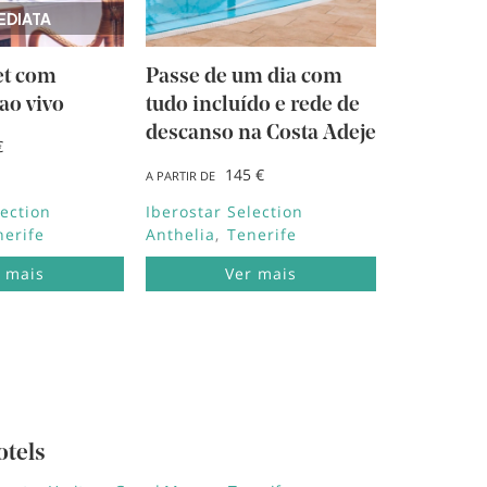
EDIATA
et com
Passe de um dia com
ao vivo
tudo incluído e rede de
descanso na Costa Adeje
€
145 €
A PARTIR DE
lection
Iberostar Selection
nerife
Anthelia
Tenerife
 mais
Ver mais
otels