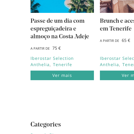
Cádiz, Espanha
Lisboa, Portugal
Punta Cana, República Dominicana
Riviera Maya, Mexico
Passe de um dia com
Brunch e ace
Cancun, Mexico
espreguiçadeira e
em Tenerife
Fuerteventura, Espanha
almoço na Costa Adeje
Montego Bay, Jamaica
65 €
A PARTIR DE
Lagos, Portugal
75 €
A PARTIR DE
Lanzarote, Espanha
Riviera Nayarit, Mexico
Iberostar Selection
Iberostar Sele
Bayahibe, República Dominicana
Anthelia
Tenerife
Anthelia
Tene
Puerto Plata, República Dominicana
Cozumel, Mexico
Ver mais
Ver 
Ponto Brabo, Aruba
Rétino , Grécia
Trelawny, Jamaica
Categories