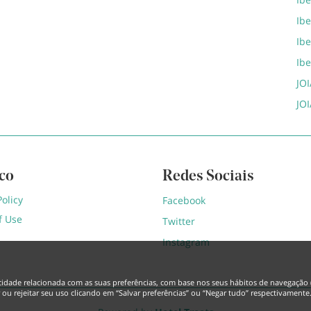
Ib
Ib
Ib
JOI
JOI
ico
Redes Sociais
Policy
Facebook
f Use
Twitter
Instagram
licidade relacionada com as suas preferências, com base nos seus hábitos de navegação 
r ou rejeitar seu uso clicando em “Salvar preferências” ou “Negar tudo” respectivamente