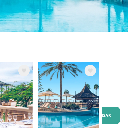
m
Imagem
ta?
PESQUISAR