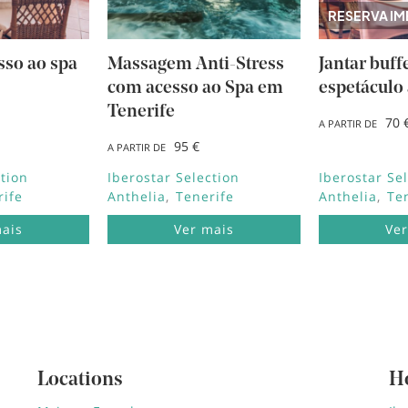
RESERVA IM
sso ao spa
Massagem Anti-Stress
Jantar buff
com acesso ao Spa em
espetáculo 
Tenerife
70 
A PARTIR DE
95 €
A PARTIR DE
ction
Iberostar Selection
Iberostar Se
rife
Anthelia
Tenerife
Anthelia
Te
mais
Ver mais
Ver
Locations
H