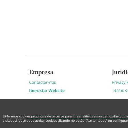
Empresa
Juríd
Contactar-nos
Privacy 
Terms o
Iberostar Website
Utilizamos cookies próprios e de terceiros para fins analíticos e mostramos-lhe pub
visitados). Você pode aceitar cookies clicando no botão “Aceitar todos” ou configura