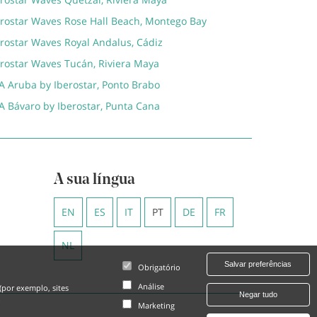
erostar Waves Rose Hall Beach, Montego Bay
erostar Waves Royal Andalus, Cádiz
erostar Waves Tucán, Riviera Maya
A Aruba by Iberostar, Ponto Brabo
A Bávaro by Iberostar, Punta Cana
A sua língua
EN
ES
IT
PT
DE
FR
NL
Salvar preferências
Obrigatório
Análise
(por exemplo, sites
Negar tudo
.
Marketing