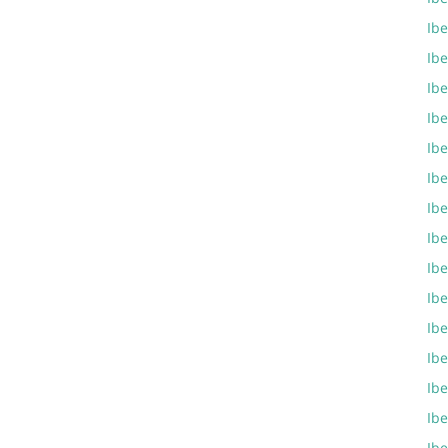
Ib
Ib
Ib
Ib
Ibe
Ib
Ib
Ibe
Ib
Ibe
Ib
Ib
Ibe
Ib
Ib