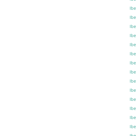
Ib
Ibe
Ib
Ib
Ib
Ib
Ib
Ibe
Ib
Ib
Ibe
Ib
Ib
Ibe
Ibe