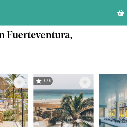
en Fuerteventura,
5 / 5
Image
Image