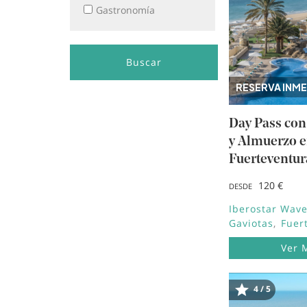
Gastronomía
Buscar
RESERVA INME
Day Pass co
y Almuerzo 
Fuerteventur
120 €
DESDE
Iberostar Wave
Gaviotas
Fuer
Ver 
4 / 5
Image