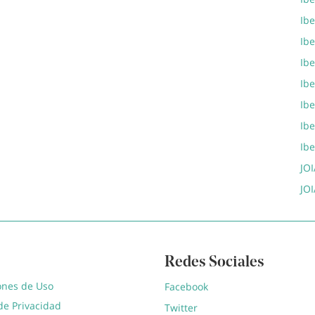
Ib
Ibe
Ib
Ib
Ib
Ib
Ib
JOI
JOI
Redes Sociales
ones de Uso
Facebook
 de Privacidad
Twitter