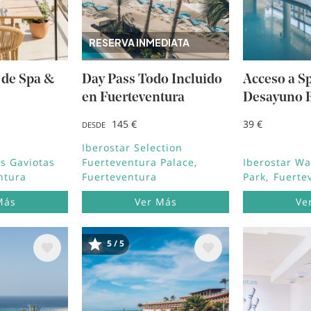
RESERVA INMEDIATA
 de Spa &
Day Pass Todo Incluido
Acceso a S
en Fuerteventura
Desayuno B
145 €
39 €
DESDE
Iberostar Selection
s Gaviotas
Fuerteventura Palace
Iberostar Wa
ntura
Fuerteventura
Park
Fuerte
Más
Ver Más
Ve
5 / 5
Image
Image