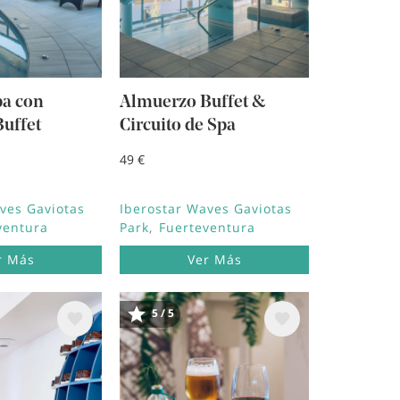
pa con
Almuerzo Buffet &
uffet
Circuito de Spa
49 €
ves Gaviotas
Iberostar Waves Gaviotas
ventura
Park
Fuerteventura
r Más
Ver Más
5 / 5
Image