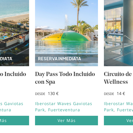
DIATA
RESERVA INMEDIATA
o Incluido
Day Pass Todo Incluido
Circuito de
con Spa
Wellness
130 €
14 €
DESDE
DESDE
s Gaviotas
Iberostar Waves Gaviotas
Iberostar Wa
ntura
Park
Fuerteventura
Park
Fuerte
Más
Ver Más
Ve