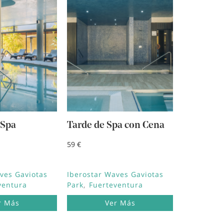
 Spa
Tarde de Spa con Cena
59 €
ves Gaviotas
Iberostar Waves Gaviotas
ventura
Park
Fuerteventura
r Más
Ver Más