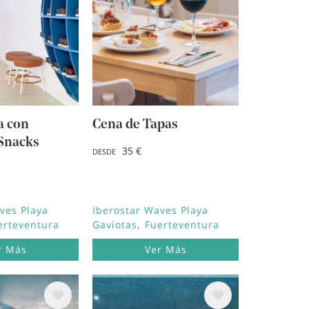
a con
Cena de Tapas
Snacks
35 €
DESDE
ves Playa
Iberostar Waves Playa
erteventura
Gaviotas
Fuerteventura
r Más
Ver Más
Image