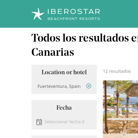
Pasar
Todos los resultados 
al
contenido
principal
Canarias
12 resultados
Location or hotel
Ubicación
Image
Fecha
Seleccionar fecha