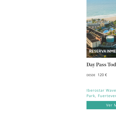
RESERVA INME
Day Pass Tod
120 €
DESDE
Iberostar Wave
Park
Fuerteve
Ver 