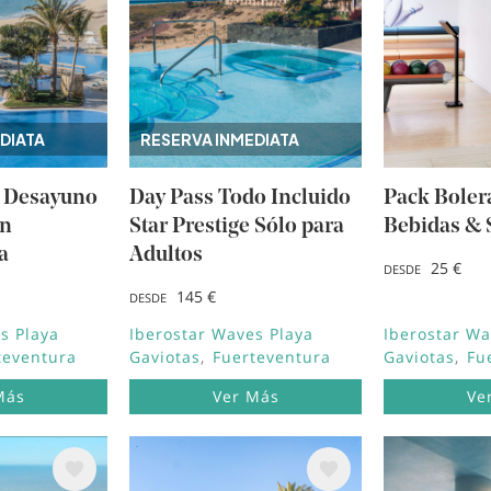
DIATA
RESERVA INMEDIATA
n Desayuno
Day Pass Todo Incluido
Pack Boler
en
Star Prestige Sólo para
Bebidas & 
a
Adultos
25 €
DESDE
145 €
DESDE
s Playa
Iberostar Waves Playa
Iberostar Wa
teventura
Gaviotas
Fuerteventura
Gaviotas
Fu
Más
Ver Más
Ve
Image
Image