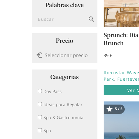
Palabras clave
Buscar
Sprunch: Día
Precio
Brunch
39 €
Iberostar Wave
Categorías
Park
Fuerteve
Ver 
Day Pass
Ideas para Regalar
5 / 5
Image
Spa & Gastronomía
Spa