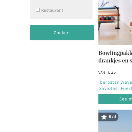
Restaurant
Zoeken
Bowlingpakk
drankjes en 
€ 25
VAN
Iberostar Wave
Gaviotas
Fuer
See 
5 / 5
Afbeeldi