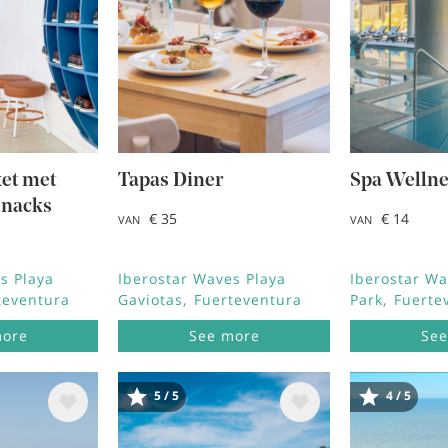
et met
Tapas Diner
Spa Wellne
snacks
€ 35
€ 14
VAN
VAN
s Playa
Iberostar Waves Playa
Iberostar Wa
teventura
Gaviotas
Fuerteventura
Park
Fuerte
more
See more
See
5 / 5
4 / 5
ng
Afbeelding
Afbeeld