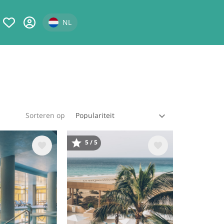
Select your language
NL
Sorteren op
5 / 5
ing
Afbeelding