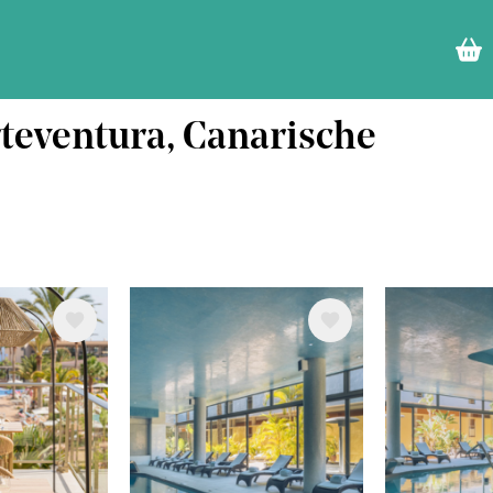
rteventura, Canarische
ng
Afbeelding
Afbeeld