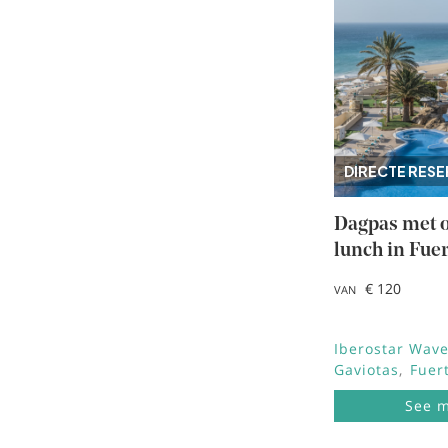
DIRECTE RES
Dagpas met o
lunch in Fue
€ 120
VAN
Iberostar Wave
Gaviotas
Fuer
See 