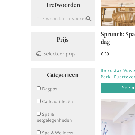
Trefwoorden
Zoeken op trefwoord
Sprunch: Sp
Prijs
dag
€ 39
Iberostar Wave
Categorieën
Park
Fuerteve
See 
Dagpas
Cadeau-ideeën
Afbeeldi
Spa &
eetgelegenheden
Spa & Wellness