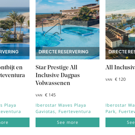
ERVERING
DIRECTE RESERVERING
DIRECTE RE
ntbijt en
Star Prestige All
All Inclusi
rteventura
Inclusive Dagpas
€ 120
VAN
Volwassenen
€ 145
VAN
s Playa
Iberostar Waves Playa
Iberostar Wa
teventura
Gaviotas
Fuerteventura
Park
Fuerte
more
See more
See