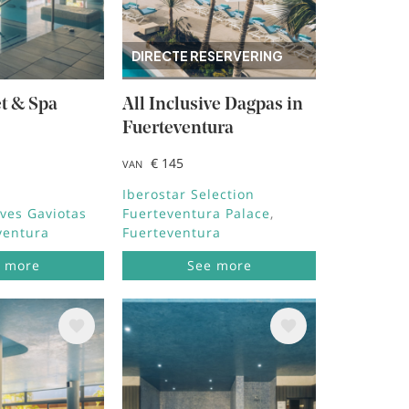
DIRECTE RESERVERING
t & Spa
All Inclusive Dagpas in
Fuerteventura
€ 145
VAN
Iberostar Selection
ves Gaviotas
Fuerteventura Palace
ventura
Fuerteventura
 more
See more
ing
Afbeelding