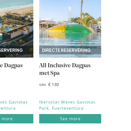
SERVERING
DIRECTE RESERVERING
ve Dagpas
All Inclusive Dagpas
met Spa
€ 130
VAN
ves Gaviotas
Iberostar Waves Gaviotas
ventura
Park
Fuerteventura
 more
See more