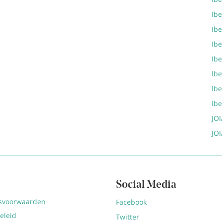
Ib
Ibe
Ib
Ib
Ib
Ib
Ib
JOI
JOI
Social Media
svoorwaarden
Facebook
eleid
Twitter