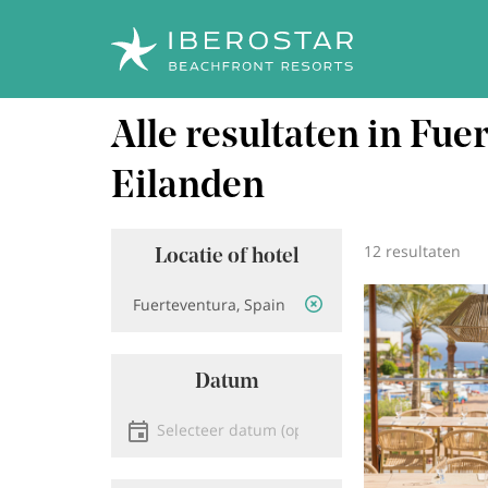
Overslaan
Alle resultaten in Fue
naar
hoofdinhoud
Eilanden
12 resultaten
Locatie of hotel
Locatie
Afbeeldi
Datum
Selecteer een datum