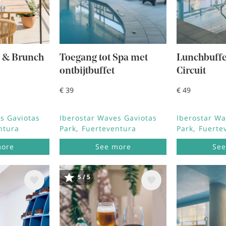
a & Brunch
Toegang tot Spa met
Lunchbuffe
ontbijtbuffet
Circuit
€ 39
€ 49
s Gaviotas
Iberostar Waves Gaviotas
Iberostar Wa
ntura
Park
Fuerteventura
Park
Fuerte
more
See more
See
5 / 5
ng
Afbeelding
Afbeeld