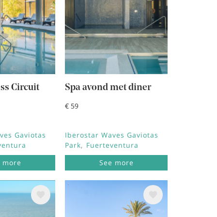
ss Circuit
Spa avond met diner
€ 59
ves Gaviotas
Iberostar Waves Gaviotas
ventura
Park
Fuerteventura
 more
See more
ing
Afbeelding