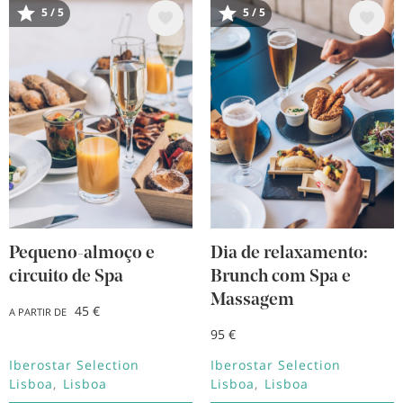
Imagem
Imagem
5 / 5
5 / 5
Pequeno-almoço e
Dia de relaxamento:
circuito de Spa
Brunch com Spa e
Massagem
45 €
A PARTIR DE
95 €
Iberostar Selection
Iberostar Selection
Lisboa
Lisboa
Lisboa
Lisboa