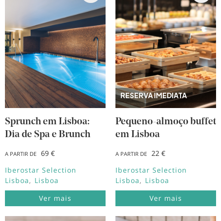
RESERVA IMEDIATA
Sprunch em Lisboa:
Pequeno-almoço buffet
Dia de Spa e Brunch
em Lisboa
69 €
22 €
A PARTIR DE
A PARTIR DE
Iberostar Selection
Iberostar Selection
Lisboa
Lisboa
Lisboa
Lisboa
Ver mais
Ver mais