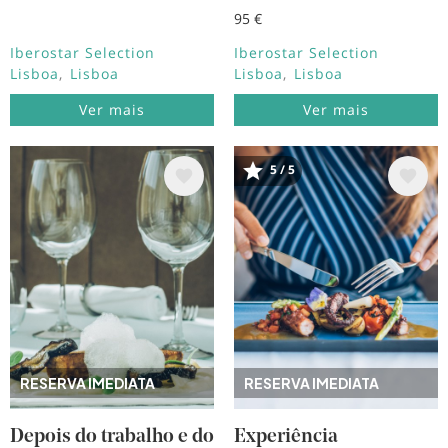
95 €
Iberostar Selection
Iberostar Selection
Lisboa
Lisboa
Lisboa
Lisboa
Ver mais
Ver mais
Imagem
Imagem
5 / 5
RESERVA IMEDIATA
RESERVA IMEDIATA
Depois do trabalho e do
Experiência