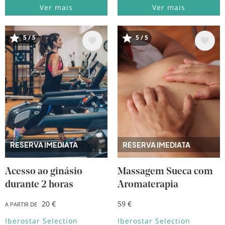
Ver mais
Ver mais
Imagem
Imagem
5 / 5
5 / 5
RESERVA IMEDIATA
RESERVA IMEDIATA
Acesso ao ginásio
Massagem Sueca com
durante 2 horas
Aromaterapia
20 €
59 €
A PARTIR DE
Iberostar Selection
Iberostar Selection