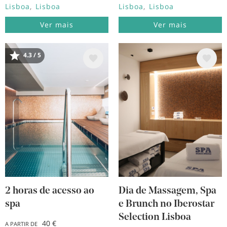
Lisboa
Lisboa
Lisboa
Lisboa
Ver mais
Ver mais
Imagem
Imagem
4.3 / 5
2 horas de acesso ao
Dia de Massagem, Spa
spa
e Brunch no Iberostar
Selection Lisboa
40 €
A PARTIR DE