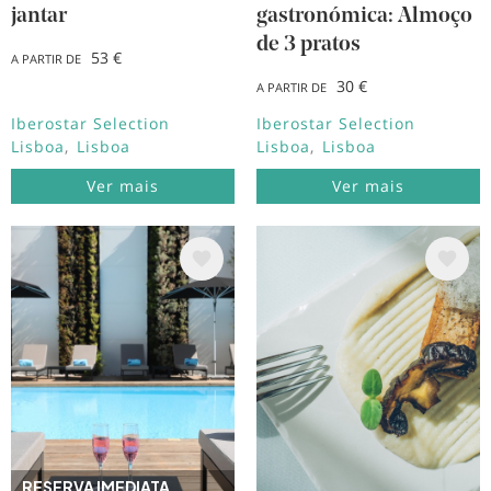
jantar
gastronómica: Almoço
de 3 pratos
53 €
A PARTIR DE
30 €
A PARTIR DE
Iberostar Selection
Iberostar Selection
Lisboa
Lisboa
Lisboa
Lisboa
Ver mais
Ver mais
Imagem
Imagem
RESERVA IMEDIATA