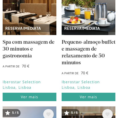
RESERVA IMEDIATA
RESERVA IMEDIATA
Spa com massagem de
Pequeno-almoço buffet
30 minutos e
e massagem de
gastronomia
relaxamento de 50
minutos
70 €
A PARTIR DE
70 €
A PARTIR DE
Iberostar Selection
Iberostar Selection
Lisboa
Lisboa
Lisboa
Lisboa
Ver mais
Ver mais
Imagem
Imagem
5 / 5
5 / 5