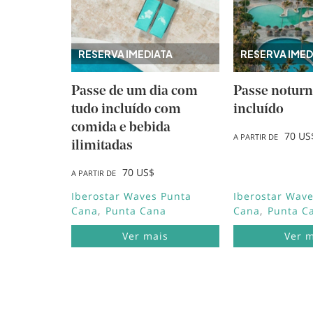
Punta Cana, República Dominicana
Riviera Maya, Mexico
Cancun, Mexico
RESERVA IMEDIATA
RESERVA IMED
Fuerteventura, Espanha
Montego Bay, Jamaica
Lagos, Portugal
Passe de um dia com
Passe notur
Lanzarote, Espanha
tudo incluído com
incluído
Riviera Nayarit, Mexico
Bayahibe, República Dominicana
comida e bebida
70 US
A PARTIR DE
Puerto Plata, República Dominicana
ilimitadas
Cozumel, Mexico
Ponto Brabo, Aruba
70 US$
A PARTIR DE
Rétino , Grécia
Trelawny, Jamaica
Iberostar Waves Punta
Iberostar Wav
Cana
Punta Cana
Cana
Punta C
Ver mais
Ver 