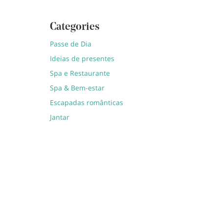
Categories
Passe de Dia
Ideias de presentes
Spa e Restaurante
Spa & Bem-estar
Escapadas românticas
Jantar