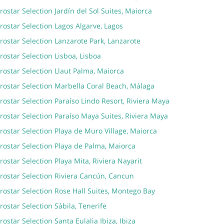
rostar Selection Jardín del Sol Suites, Maiorca
rostar Selection Lagos Algarve, Lagos
rostar Selection Lanzarote Park, Lanzarote
rostar Selection Lisboa, Lisboa
rostar Selection Llaut Palma, Maiorca
rostar Selection Marbella Coral Beach, Málaga
rostar Selection Paraíso Lindo Resort, Riviera Maya
rostar Selection Paraíso Maya Suites, Riviera Maya
rostar Selection Playa de Muro Village, Maiorca
rostar Selection Playa de Palma, Maiorca
rostar Selection Playa Mita, Riviera Nayarit
rostar Selection Riviera Cancún, Cancun
rostar Selection Rose Hall Suites, Montego Bay
rostar Selection Sábila, Tenerife
rostar Selection Santa Eulalia Ibiza, Ibiza