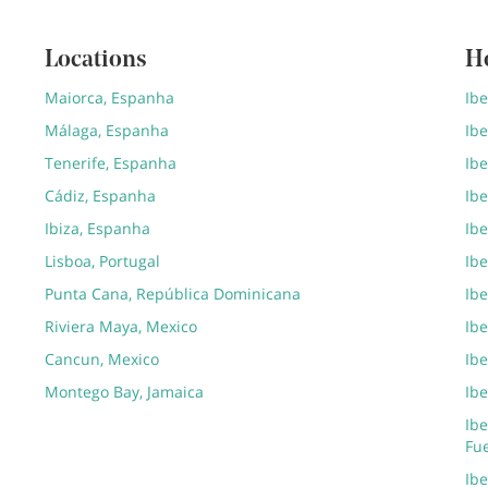
Locations
H
Maiorca, Espanha
Ib
Málaga, Espanha
Ibe
Tenerife, Espanha
Ibe
Cádiz, Espanha
Ibe
Ibiza, Espanha
Ibe
Lisboa, Portugal
Ibe
Punta Cana, República Dominicana
Ibe
Riviera Maya, Mexico
Ib
Cancun, Mexico
Ibe
Montego Bay, Jamaica
Ibe
Ibe
Fu
Ib