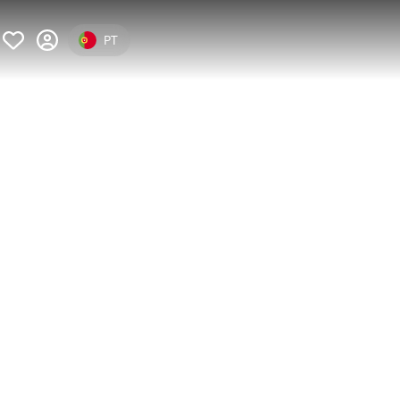
Select your language
PT