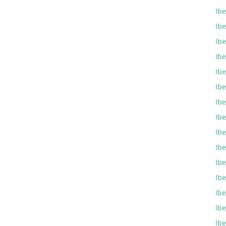
Ibe
Ibe
Ibe
Ibe
Ibe
Ibe
Ibe
Ibe
Ibe
Ibe
Ibe
Ibe
Ibe
Ibe
Ibe