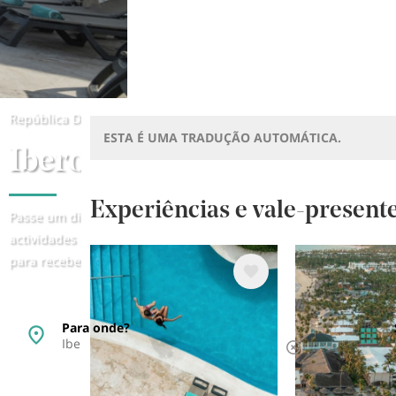
República Dominicana
Punta Cana
Punta Cana
ESTA É UMA TRADUÇÃO AUTOMÁTICA.
Iberostar Waves Punta Can
Experiências e vale-present
Passe um dia inesquecível no resort de luxo Iberostar Waves Punt
actividades para crianças, praias, comida e bebida ilimitadas - 
para receber toda a família!
Imagem
Imagem
Maiorca, Espanha
Málaga, Espanha
Para onde?
Ibiza, Espanha
Tenerife, Espanha
Cádiz, Espanha
Lisboa, Portugal