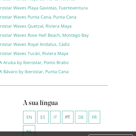
rostar Waves Playa Gaviotas, Fuerteventura
erostar Waves Punta Cana, Punta Cana
erostar Waves Quetzal, Riviera Maya
erostar Waves Rose Hall Beach, Montego Bay
erostar Waves Royal Andalus, Cádiz
erostar Waves Tucán, Riviera Maya
A Aruba by Iberostar, Ponto Brabo
A Bávaro by Iberostar, Punta Cana
A sua língua
EN
ES
IT
PT
DE
FR
NL