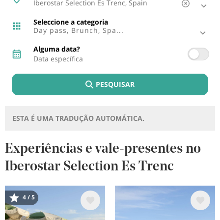
Ibiza, Espanha
Tenerife, Espanha
Seleccione a categoria
Cádiz, Espanha
Day pass, Brunch, Spa...
Lisboa, Portugal
Punta Cana, República Dominicana
Alguma data?
Riviera Maya, Mexico
Cancun, Mexico
Fuerteventura, Espanha
PESQUISAR
Montego Bay, Jamaica
Lagos, Portugal
Lanzarote, Espanha
Riviera Nayarit, Mexico
ESTA É UMA TRADUÇÃO AUTOMÁTICA.
Bayahibe, República Dominicana
Puerto Plata, República Dominicana
Cozumel, Mexico
Experiências e vale-presentes no
Ponto Brabo, Aruba
Iberostar Selection Es Trenc
Rétino , Grécia
Trelawny, Jamaica
Imagem
Imagem
4 / 5