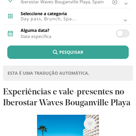
Ibiza, Espanha
Tenerife, Espanha
Seleccione a categoria
Cádiz, Espanha
Day pass, Brunch, Spa...
Lisboa, Portugal
Punta Cana, República Dominicana
Alguma data?
Riviera Maya, Mexico
Cancun, Mexico
Fuerteventura, Espanha
PESQUISAR
Montego Bay, Jamaica
Lagos, Portugal
Lanzarote, Espanha
Riviera Nayarit, Mexico
ESTA É UMA TRADUÇÃO AUTOMÁTICA.
Bayahibe, República Dominicana
Puerto Plata, República Dominicana
Cozumel, Mexico
Experiências e vale-presentes no
Ponto Brabo, Aruba
Iberostar Waves Bouganville Playa
Rétino , Grécia
Trelawny, Jamaica
Imagem