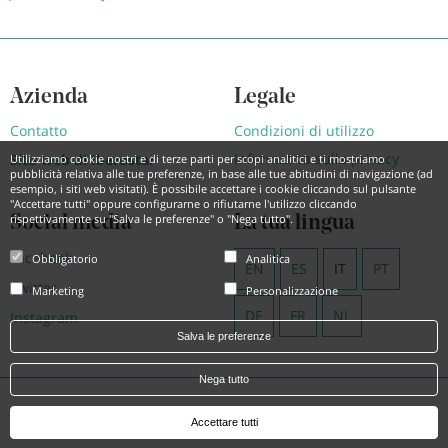
Azienda
Legale
Contatto
Condizioni di utilizzo
Informativa sulla privacy
Sito web di Iberostar
Utilizziamo cookie nostri e di terze parti per scopi analitici e ti mostriamo
pubblicità relativa alle tue preferenze, in base alle tue abitudini di navigazione (ad
esempio, i siti web visitati). È possibile accettare i cookie cliccando sul pulsante
"Accettare tutti" oppure configurarne o rifiutarne l'utilizzo cliccando
rispettivamente su "Salva le preferenze" o "Nega tutto".
Social media
La tua lingua
Facebook
Obbligatorio
Analitica
EN
ES
IT
PT
Twitter
Marketing
Personalizzazione
DE
FR
NL
Instagram
Salva le preferenze
Nega tutto
Powered by
Hotel Treats
Accettare tutti