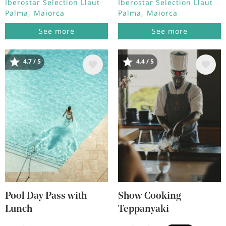
Iberostar Selection Llaut
Iberostar Selection Llaut
Palma
Maiorca
Palma
Maiorca
See more
See more
4.7 / 5
4.4 / 5
Immagine
Immagine
Pool Day Pass with
Show Cooking
Lunch
Teppanyaki