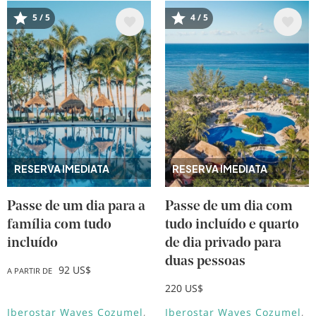
5 / 5
4 / 5
Imagem
Imagem
RESERVA IMEDIATA
RESERVA IMEDIATA
Passe de um dia para a
Passe de um dia com
família com tudo
tudo incluído e quarto
incluído
de dia privado para
duas pessoas
92 US$
A PARTIR DE
220 US$
Iberostar Waves Cozumel
Iberostar Waves Cozumel