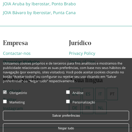
JOIA Aruba by Iberostar, Ponto Brabo
JOIA Bávaro by Iberostar, Punta Cana
Empresa
Jurídico
Contactar-nos
Privacy Policy
Terms of Use
Iberostar Website
Utilizamos cookies próprios e de terceiros para fins analíticos e mostramos-lhe
publicidade relacionada com as suas preferências, com base nos seus hábitos de
navegação (por exemplo, sites visitados). Você pode aceitar cookies clicando no
botão “Aceitar todos” ou configurar ou rejeitar seu uso clicando em “Salvar
Redes Sociais
A sua língua
preferências” ou “Negar tudo” respectivamente.
Facebook
Obrigatório
Análise
EN
ES
IT
PT
Twitter
Marketing
Personalização
DE
FR
NL
Instagram
Salvar preferências
Negar tudo