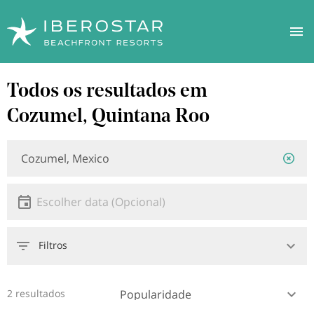
Saltar
Todos os resultados em
para
o
Cozumel, Quintana Roo
conteúdo
principal
Localização
Localização
ou
hotel
Data
Escolher data
Filtros
2 resultados