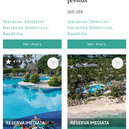
pessoas
260 US$
Iberostar Selection
Iberostar Selection
Hacienda Dominicus
Hacienda Dominicus
Bayahibe
Bayahibe
Ver mais
Ver mais
4 / 5
Imagem
Imagem
RESERVA IMEDIATA
RESERVA IMEDIATA