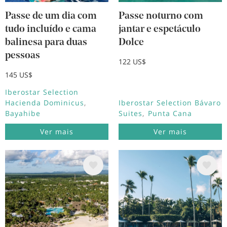
Passe de um dia com
Passe noturno com
tudo incluído e cama
jantar e espetáculo
balinesa para duas
Dolce
pessoas
122 US$
145 US$
Iberostar Selection
Hacienda Dominicus
Iberostar Selection Bávaro
Bayahibe
Suites
Punta Cana
Ver mais
Ver mais
Imagem
Imagem