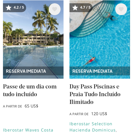
4.2 / 5
4.7 / 5
Imagem
Imagem
RESERVA IMEDIATA
RESERVA IMEDIATA
Passe de um dia com
Day Pass Piscinas e
tudo incluído
Praia Tudo Incluído
Ilimitado
65 US$
A PARTIR DE
120 US$
A PARTIR DE
Iberostar Selection
Iberostar Waves Costa
Hacienda Dominicus