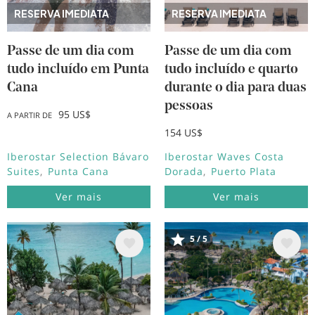
RESERVA IMEDIATA
RESERVA IMEDIATA
Passe de um dia com
Passe de um dia com
tudo incluído em Punta
tudo incluído e quarto
Cana
durante o dia para duas
pessoas
95 US$
A PARTIR DE
154 US$
Iberostar Selection Bávaro
Iberostar Waves Costa
Suites
Punta Cana
Dorada
Puerto Plata
Ver mais
Ver mais
5 / 5
Imagem
Imagem