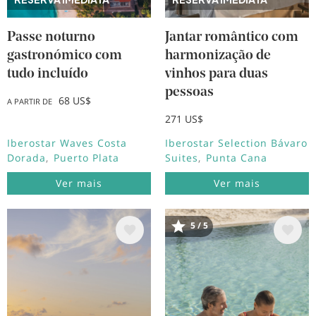
Passe noturno
Jantar romântico com
gastronómico com
harmonização de
tudo incluído
vinhos para duas
pessoas
68 US$
A PARTIR DE
271 US$
Iberostar Waves Costa
Iberostar Selection Bávaro
Dorada
Puerto Plata
Suites
Punta Cana
Ver mais
Ver mais
5 / 5
Imagem
Imagem