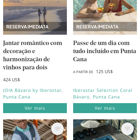
RESERVA IMEDIATA
RESERVA IMEDIATA
Jantar romântico com
Passe de um dia com
decoração e
tudo incluído em Punta
harmonização de
Cana
vinhos para dois
125 US$
A PARTIR DE
424 US$
JOIA Bávaro by Iberostar
Iberostar Selection Coral
Punta Cana
Bávaro
Punta Cana
Ver mais
Ver mais
Imagem
Imagem