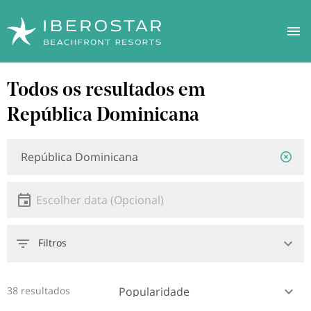
Saltar
Todos os resultados em
para
o
República Dominicana
conteúdo
principal
Localização
Localização
ou
hotel
Data
Escolher data
Filtros
38 resultados