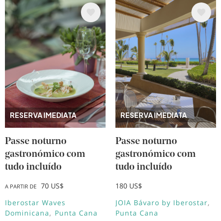
Imagem
Imagem
RESERVA IMEDIATA
RESERVA IMEDIATA
Passe noturno
Passe noturno
gastronómico com
gastronómico com
tudo incluído
tudo incluído
70 US$
180 US$
A PARTIR DE
Iberostar Waves
JOIA Bávaro by Iberostar
Dominicana
Punta Cana
Punta Cana