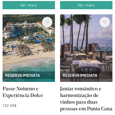
Ver mais
Ver mais
Imagem
Imagem
RESERVA IMEDIATA
RESERVA IMEDIATA
Passe Noturno e
Jantar romântico e
Experiência Dolce
harmonização de
vinhos para duas
122 US$
pessoas em Punta Cana