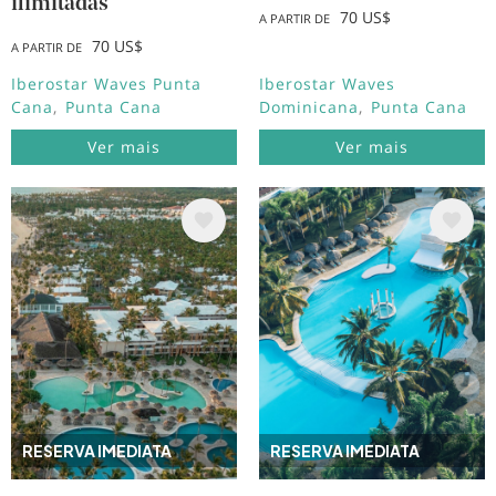
ilimitadas
70 US$
A PARTIR DE
70 US$
A PARTIR DE
Iberostar Waves Punta
Iberostar Waves
Cana
Punta Cana
Dominicana
Punta Cana
Ver mais
Ver mais
Imagem
Imagem
RESERVA IMEDIATA
RESERVA IMEDIATA