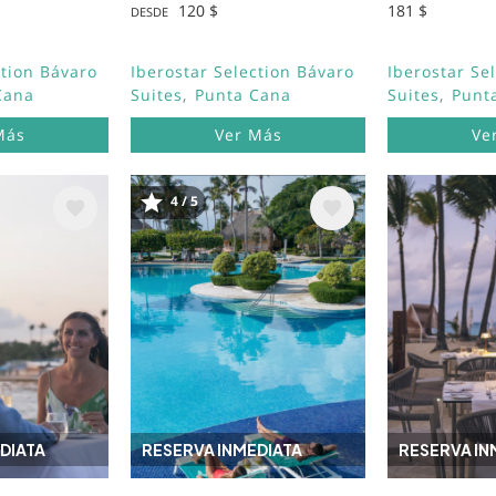
120 $
181 $
DESDE
ction Bávaro
Iberostar Selection Bávaro
Iberostar Se
Cana
Suites
Punta Cana
Suites
Punt
Más
Ver Más
Ve
4 / 5
Image
Image
DIATA
RESERVA INMEDIATA
RESERVA IN