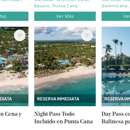
Bávaro
Punta Cana
Dominicana
Más
Ver Más
Ve
Image
Image
DIATA
RESERVA INMEDIATA
RESERVA IN
on Cena y
Night Pass Todo
Day Pass 
Incluido en Punta Cana
Balinesa p