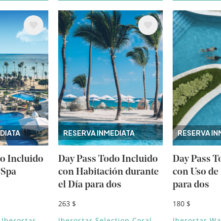
Image
Image
DIATA
RESERVA INMEDIATA
RESERVA IN
o Incluido
Day Pass Todo Incluido
Day Pass T
 Spa
con Habitación durante
con Uso de
el Día para dos
para dos
263 $
180 $
 Iberostar
Iberostar Selection Coral
Iberostar W