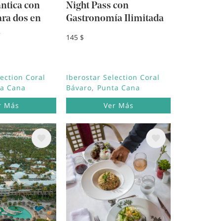
ntica con
Night Pass con
ara dos en
Gastronomía Ilimitada
a
145 $
lection Coral
Iberostar Selection Coral
a Cana
Bávaro
Punta Cana
r Más
Ver Más
Image