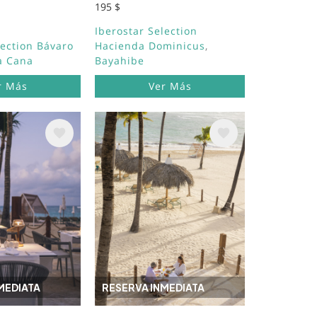
195 $
Iberostar Selection
lection Bávaro
Hacienda Dominicus
a Cana
Bayahibe
r Más
Ver Más
Image
MEDIATA
RESERVA INMEDIATA