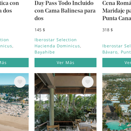
ica con
Day Pass Todo Incluido
Cena Romá
a dos
con Cama Balinesa para
Maridaje p
dos
Punta Can
145 $
318 $
ction
Iberostar Selection
nicus
Hacienda Dominicus
Iberostar Se
Bayahibe
Bávaro
Punt
Más
Ver Más
Ve
Image
Image