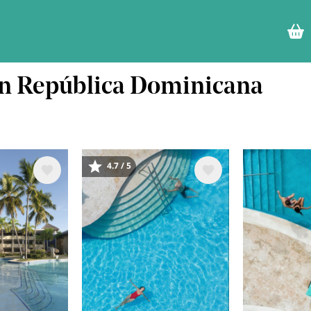
 en República Dominicana
4.7 / 5
Image
Image