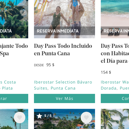
DIATA
RESERVA INMEDIATA
RESERVA IN
ajante Todo
Day Pass Todo Incluido
Day Pass T
 Spa
en Punta Cana
con Habita
el Día para
95 $
DESDE
154 $
s Costa
Iberostar Selection Bávaro
Iberostar Wa
 Plata
Suites
Punta Cana
Dorada
Puer
rar
Ver Más
Co
5 / 5
Image
Image