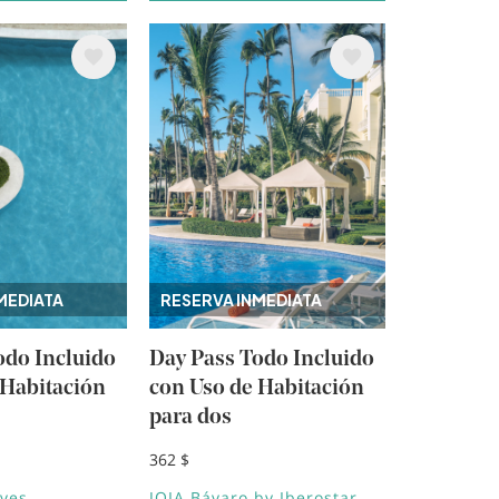
Image
MEDIATA
RESERVA INMEDIATA
odo Incluido
Day Pass Todo Incluido
 Habitación
con Uso de Habitación
para dos
362 $
aves
JOIA Bávaro by Iberostar