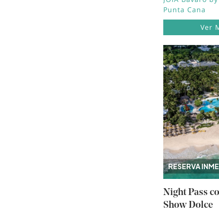
Punta Cana
Ver 
Image
RESERVA INME
Night Pass c
Show Dolce