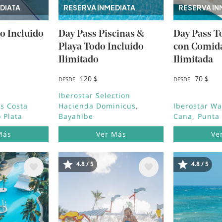
DIATA
RESERVA INMEDIATA
RESERVA IN
o Incluido
Day Pass Piscinas &
Day Pass T
Playa Todo Incluido
con Comid
Ilimitado
Ilimitada
120 $
70 $
DESDE
DESDE
Iberostar Selection
s Costa
Hacienda Dominicus
Iberostar W
 Plata
Bayahibe
Cana
Punta
Más
Ver Más
Ve
4.8 / 5
4.8 / 5
Image
Image