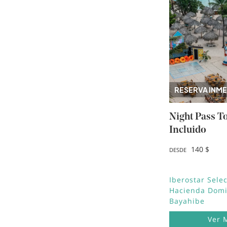
RESERVA INME
Night Pass T
Incluido
140 $
DESDE
Iberostar Sele
Hacienda Domi
Bayahibe
Ver 