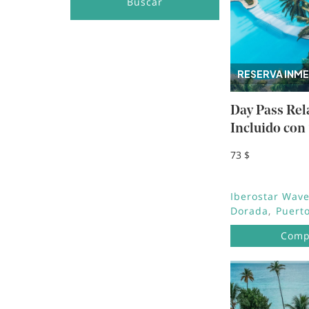
Buscar
RESERVA INME
Day Pass Rel
Incluido con
73 $
Iberostar Wave
Dorada
Puerto
Comp
Image