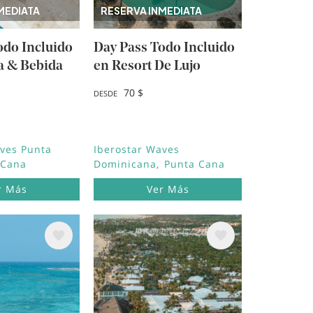
MEDIATA
RESERVA INMEDIATA
odo Incluido
Day Pass Todo Incluido
a & Bebida
en Resort De Lujo
70 $
DESDE
aves Punta
Iberostar Waves
 Cana
Dominicana
Punta Cana
r Más
Ver Más
Image