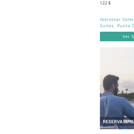
122 $
Iberostar Sele
Suites
Punta 
Ver 
Image
RESERVA INME