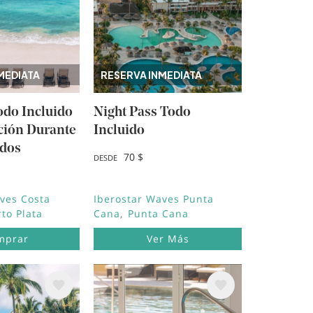
MEDIATA
RESERVA INMEDIATA
odo Incluido
Night Pass Todo
ción Durante
Incluido
 dos
70 $
DESDE
ves Costa
Iberostar Waves Punta
to Plata
Cana
Punta Cana
mprar
Ver Más
Image