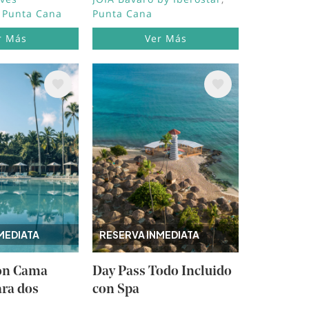
Punta Cana
Punta Cana
r Más
Ver Más
Image
MEDIATA
RESERVA INMEDIATA
con Cama
Day Pass Todo Incluido
ara dos
con Spa