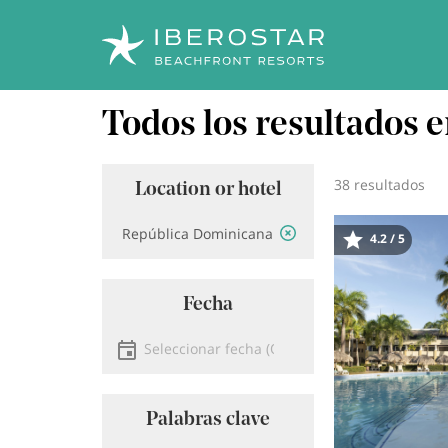
Pasar
Todos los resultados
al
contenido
principal
38 resultados
Location or hotel
Ubicación
4.2 / 5
Image
Fecha
Seleccionar fecha
Palabras clave
Buscar