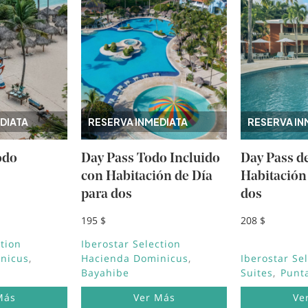
DIATA
RESERVA INMEDIATA
RESERVA IN
odo
Day Pass Todo Incluido
Day Pass d
con Habitación de Día
Habitación
para dos
dos
195 $
208 $
ction
Iberostar Selection
nicus
Hacienda Dominicus
Iberostar Se
Bayahibe
Suites
Punt
Más
Ver Más
Ve