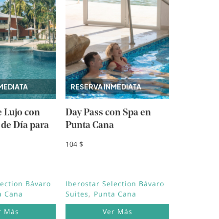
MEDIATA
RESERVA INMEDIATA
e Lujo con
Day Pass con Spa en
 de Día para
Punta Cana
104 $
lection Bávaro
Iberostar Selection Bávaro
a Cana
Suites
Punta Cana
r Más
Ver Más