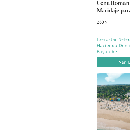
Cena Románt
Maridaje par
260 $
Iberostar Sele
Hacienda Domi
Bayahibe
Ver 
Image