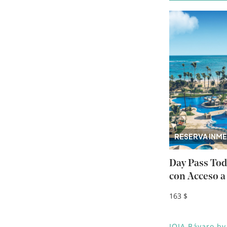
Image
RESERVA INME
Day Pass Tod
con Acceso a
163 $
JOIA Bávaro by