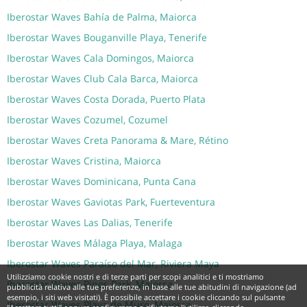
Iberostar Waves Bahía de Palma, Maiorca
Iberostar Waves Bouganville Playa, Tenerife
Iberostar Waves Cala Domingos, Maiorca
Iberostar Waves Club Cala Barca, Maiorca
Iberostar Waves Costa Dorada, Puerto Plata
Iberostar Waves Cozumel, Cozumel
Iberostar Waves Creta Panorama & Mare, Rétino
Iberostar Waves Cristina, Maiorca
Iberostar Waves Dominicana, Punta Cana
Iberostar Waves Gaviotas Park, Fuerteventura
Iberostar Waves Las Dalias, Tenerife
Iberostar Waves Málaga Playa, Malaga
Iberostar Waves Paraíso del Mar, Riviera Maya
Utilizziamo cookie nostri e di terze parti per scopi analitici e ti mostriamo
Iberostar Waves Pinos Park, Maiorca
pubblicità relativa alle tue preferenze, in base alle tue abitudini di navigazione (ad
esempio, i siti web visitati). È possibile accettare i cookie cliccando sul pulsante
Iberostar Waves Playa de Muro, Maiorca