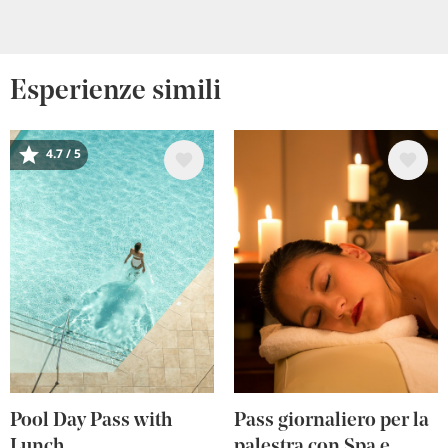
Esperienze simili
Immagine
Immagine
4.7 / 5
Pool Day Pass with
Pass giornaliero per la
Lunch
palestra con Spa e