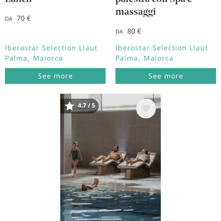
massaggi
70 €
DA
80 €
DA
Iberostar Selection Llaut
Iberostar Selection Llaut
Palma
Maiorca
Palma
Maiorca
See more
See more
Immagine
4.7 / 5