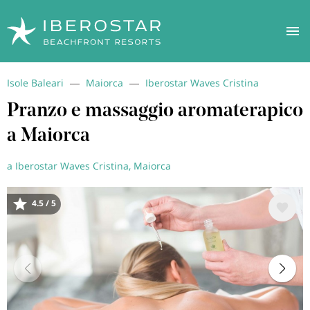
Salta
Isole Baleari
Maiorca
Iberostar Waves Cristina
al
contenuto
Pranzo e massaggio aromaterapico
principale
a Maiorca
a Iberostar Waves Cristina, Maiorca
4.5 / 5
Immagine