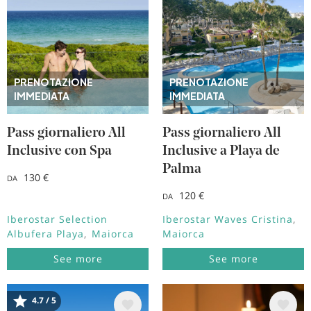
PRENOTAZIONE
PRENOTAZIONE
IMMEDIATA
IMMEDIATA
Pass giornaliero All
Pass giornaliero All
Inclusive con Spa
Inclusive a Playa de
Palma
130 €
DA
120 €
DA
Iberostar Selection
Iberostar Waves Cristina
Albufera Playa
Maiorca
Maiorca
See more
See more
Immagine
Immagine
4.7 / 5