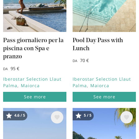
Pass giornaliero per la
Pool Day Pass with
piscina con Spa e
Lunch
pranzo
70 €
DA
95 €
DA
Iberostar Selection Llaut
Iberostar Selection Llaut
Palma
Maiorca
Palma
Maiorca
See more
See more
Immagine
Immagine
4.6 / 5
5 / 5