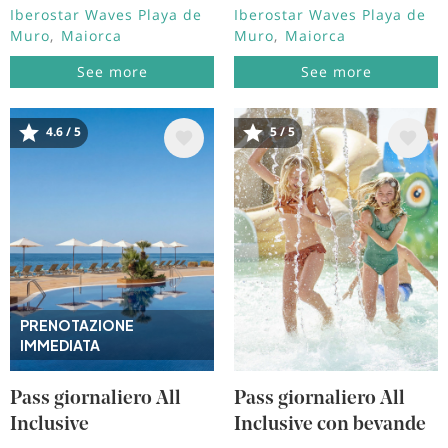
Iberostar Waves Playa de
Iberostar Waves Playa de
Muro
Maiorca
Muro
Maiorca
See more
See more
Immagine
Immagine
4.6 / 5
5 / 5
PRENOTAZIONE
IMMEDIATA
Pass giornaliero All
Pass giornaliero All
Inclusive
Inclusive con bevande