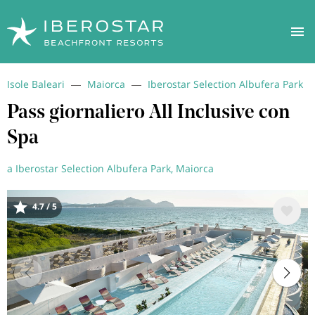
Salta
Isole Baleari
Maiorca
Iberostar Selection Albufera Park
al
contenuto
Pass giornaliero All Inclusive con
principale
Spa
a Iberostar Selection Albufera Park, Maiorca
4.7 / 5
Immagine