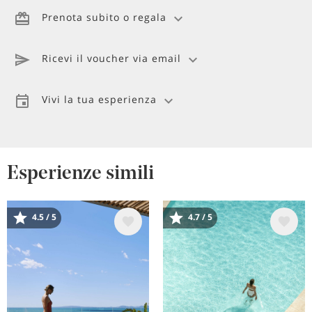
Prenota subito o regala
Ricevi il voucher via email
Vivi la tua esperienza
Esperienze simili
Immagine
Immagine
4.5 / 5
4.7 / 5