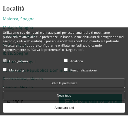
Località
Maiorca, Spagna
Malaga, Spagna
Utilizziamo cookie nostri e di terze parti per scopi analitici e ti mostriamo
Tenerife, Spagna
pubblicità relativa alle tue preferenze, in base alle tue abitudini di navigazione (ad
esempio, i siti web visitati). È possibile accettare i cookie cliccando sul pulsante
Cádiz, Spagna
"Accettare tutti" oppure configurarne o rifiutarne l'utilizzo cliccando
rispettivamente su "Salva le preferenze" o "Nega tutto".
Ibiza, Spagna
Obbligatorio
Analitica
Lisbona, Portugal
Punta Cana, Repubblica Dominicana
Marketing
Personalizzazione
Riviera Maya, Mexico
Salva le preferenze
Cancun, Mexico
Montego Bay, Giamaica
Nega tutto
Seleziona la variante
130 €
DA
Accettare tutti
Hotel
Iberostar Heritage Grand Mencey, Tenerife