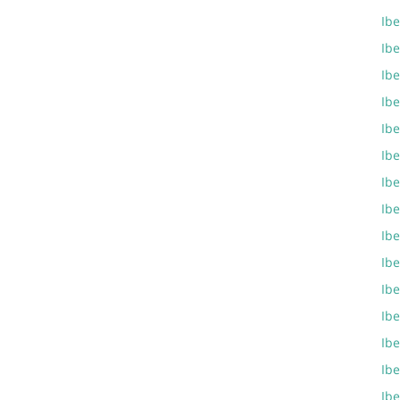
Ib
Ibe
Ib
Ib
Ib
Ib
Ib
Ibe
Ib
Ib
Ibe
Ib
Ibe
Ib
Ib