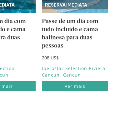
EDIATA
RESERVA IMEDIATA
m dia com
Passe de um dia com
ído e cama
tudo incluído e cama
ara duas
balinesa para duas
pessoas
208 US$
lection
Iberostar Selection Riviera
cun
Cancún
Cancun
 mais
Ver mais