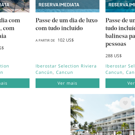
IATA
RESERVA IMEDIATA
RESERVA IM
 dia com
Passe de um dia de luxo
Passe de u
o, com
com tudo incluído
tudo inclu
aia
balinesa p
102 US$
A PARTIR DE
pessoas
S$
288 US$
ction
Iberostar Selection Riviera
Iberostar Se
un
Cancún
Cancun
Cancun
Can
mais
Ver mais
Ver
Imagem