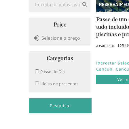
RESERVA IMED
Passe de um
Price
tudo incluíd
piscinas e pr
123 U
A PARTIR DE
Categorias
Iberostar Sele
Cancun
Canc
Passe de Dia
Ver 
Ideias de presentes
Pesquisar