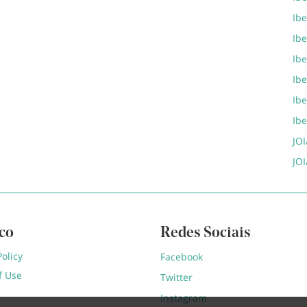
Ibe
Ib
Ib
Ib
Ib
Ib
JOI
JOI
ico
Redes Sociais
Policy
Facebook
f Use
Twitter
Instagram