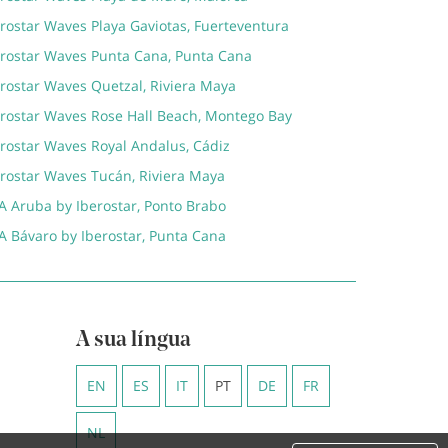
rostar Waves Playa Gaviotas, Fuerteventura
erostar Waves Punta Cana, Punta Cana
erostar Waves Quetzal, Riviera Maya
erostar Waves Rose Hall Beach, Montego Bay
erostar Waves Royal Andalus, Cádiz
erostar Waves Tucán, Riviera Maya
A Aruba by Iberostar, Ponto Brabo
A Bávaro by Iberostar, Punta Cana
A sua língua
EN
ES
IT
PT
DE
FR
NL