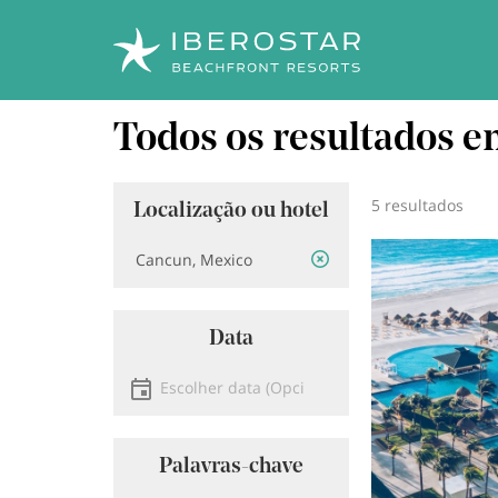
Saltar
Todos os resultados 
para
o
conteúdo
principal
5 resultados
Localização ou hotel
Localização
Imagem
Data
Escolher data
Palavras-chave
Pesquisa por palavra-chave