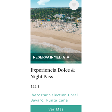
Image
RESERVA INMEDIATA
Experiencia Dolce &
Night Pass
122 $
Iberostar Selection Coral
Bávaro
Punta Cana
Ver Más