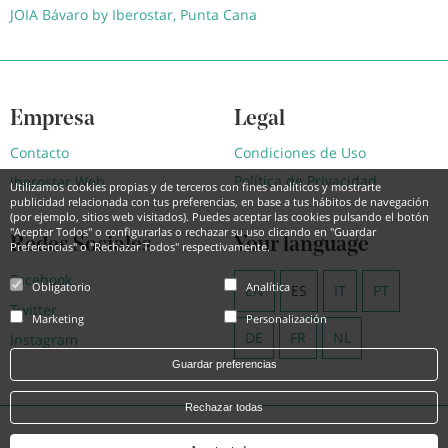
JOIA Bávaro by Iberostar, Punta Cana
Empresa
Legal
Contacto
Condiciones de Uso
Política de Privacidad
Iberostar Web
Utilizamos cookies propias y de terceros con fines analíticos y mostrarte
publicidad relacionada con tus preferencias, en base a tus hábitos de navegación
(por ejemplo, sitios web visitados). Puedes aceptar las cookies pulsando el botón
"Aceptar Todos" o configurarlas o rechazar su uso clicando en "Guardar
Redes Sociales
Your language
Preferencias" o "Rechazar Todos" respectivamente.
Facebook
Obligatorio
Analítica
EN
ES
IT
PT
Twitter
Marketing
Personalización
DE
FR
NL
Instagram
Guardar preferencias
Rechazar todas
Powered by
Hotel Treats