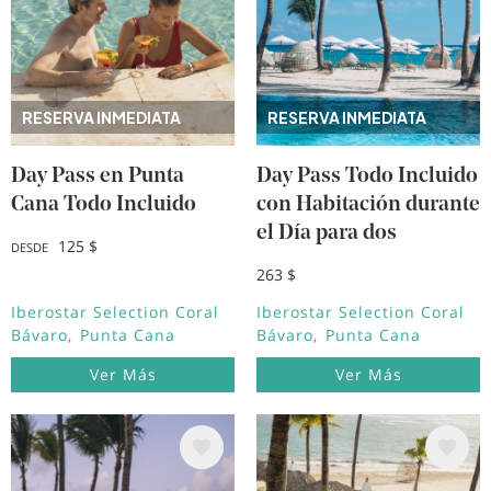
RESERVA INMEDIATA
RESERVA INMEDIATA
Day Pass en Punta
Day Pass Todo Incluido
Cana Todo Incluido
con Habitación durante
el Día para dos
125 $
DESDE
263 $
Iberostar Selection Coral
Iberostar Selection Coral
Bávaro
Punta Cana
Bávaro
Punta Cana
Ver Más
Ver Más
Image
Image