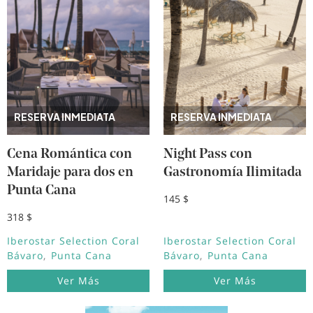
RESERVA INMEDIATA
RESERVA INMEDIATA
Cena Romántica con
Night Pass con
Maridaje para dos en
Gastronomía Ilimitada
Punta Cana
145 $
318 $
Iberostar Selection Coral
Iberostar Selection Coral
Bávaro
Punta Cana
Bávaro
Punta Cana
Ver Más
Ver Más