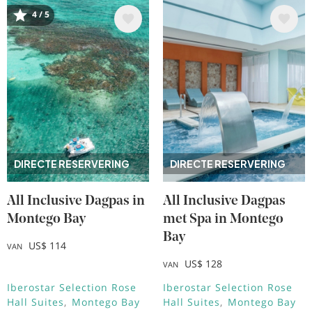
Afbeelding
Afbeelding
4 / 5
DIRECTE RESERVERING
DIRECTE RESERVERING
All Inclusive Dagpas in
All Inclusive Dagpas
Montego Bay
met Spa in Montego
Bay
US$ 114
VAN
US$ 128
VAN
Iberostar Selection Rose
Iberostar Selection Rose
Hall Suites
Montego Bay
Hall Suites
Montego Bay