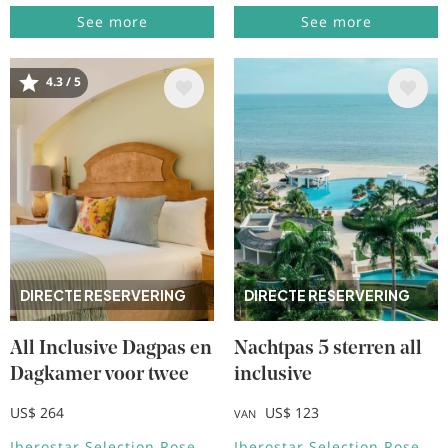
See more
See more
Afbeelding
Afbeelding
4.3 / 5
DIRECTE RESERVERING
DIRECTE RESERVERING
All Inclusive Dagpas en
Nachtpas 5 sterren all
Dagkamer voor twee
inclusive
US$ 264
US$ 123
VAN
Iberostar Selection Rose
Iberostar Selection Rose