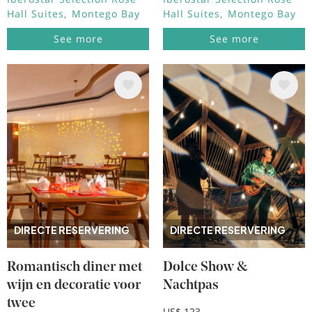
Hall Suites
Montego Bay
Hall Suites
Montego Bay
See more
See more
Afbeelding
Afbeelding
DIRECTE RESERVERING
DIRECTE RESERVERING
Romantisch diner met
Dolce Show &
wijn en decoratie voor
Nachtpas
twee
US$ 123