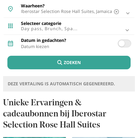
Mallorca, Spanje
Waarheen?
Malaga, Spanje
Ibiza, Spanje
Tenerife, Spanje
Selecteer categorie
Cádiz, Spanje
Day pass, Brunch, Spa...
Lissabon, Portugal
Punta Cana, Dominicaanse Republiek
Datum in gedachten?
Riviera Maya, Mexico
Cancún, Mexico
Fuerteventura, Spanje
ZOEKEN
Montego Bay, Jamaica
Lagos, Portugal
Riviera Nayarit, Mexico
Bayahibe, Dominicaanse Republiek
DEZE VERTALING IS AUTOMATISCH GEGENEREERD.
Puerto Plata, Dominicaanse Republiek
Cozumel, Mexico
Brabo Punt, Aruba
Unieke Ervaringen &
Rétino , Griekenland
cadeaubonnen bij Iberostar
Trelawny, Jamaica
Selection Rose Hall Suites