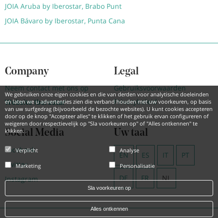
JOIA Aruba by Iberostar, Brabo Punt
JOIA Bávaro by Iberostar, Punta Cana
Company
Legal
Neem contact met ons op
Gebruiksvoorwaarden
We gebruiken onze eigen cookies en die van derden voor analytische doeleinden
Privacybeleid
Website Iberostar
en laten we u advertenties zien die verband houden met uw voorkeuren, op basis
van uw surfgedrag (bijvoorbeeld de bezochte websites). U kunt cookies accepteren
door op de knop "Accepteer alles" te klikken of het gebruik ervan configureren of
weigeren door respectievelijk op "Sla voorkeuren op" of "Alles ontkennen" te
klikken.
Social Media
Uw taal
Facebook
Verplicht
Analyse
EN
ES
IT
PT
Twitter
Marketing
Personalisatie
DE
FR
NL
Instagram
Sla voorkeuren op
Alles ontkennen