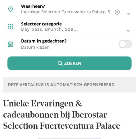
Mallorca, Spanje
Waarheen?
Malaga, Spanje
Ibiza, Spanje
Tenerife, Spanje
Selecteer categorie
Cádiz, Spanje
Day pass, Brunch, Spa...
Lissabon, Portugal
Punta Cana, Dominicaanse Republiek
Datum in gedachten?
Riviera Maya, Mexico
Cancún, Mexico
Fuerteventura, Spanje
ZOEKEN
Montego Bay, Jamaica
Lagos, Portugal
Riviera Nayarit, Mexico
Bayahibe, Dominicaanse Republiek
DEZE VERTALING IS AUTOMATISCH GEGENEREERD.
Puerto Plata, Dominicaanse Republiek
Cozumel, Mexico
Brabo Punt, Aruba
Unieke Ervaringen &
Rétino , Griekenland
cadeaubonnen bij Iberostar
Trelawny, Jamaica
Selection Fuerteventura Palace