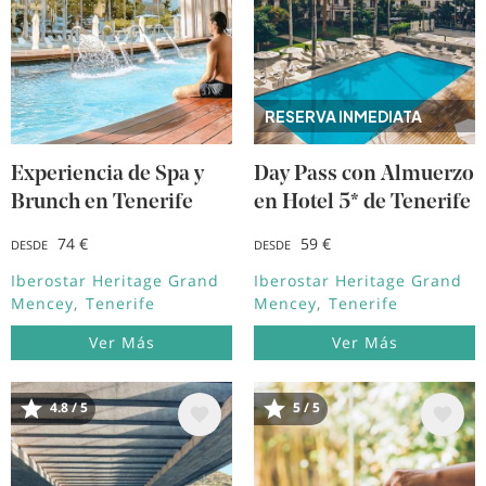
RESERVA INMEDIATA
Experiencia de Spa y
Day Pass con Almuerzo
Brunch en Tenerife
en Hotel 5* de Tenerife
74 €
59 €
DESDE
DESDE
Iberostar Heritage Grand
Iberostar Heritage Grand
Mencey
Tenerife
Mencey
Tenerife
Ver Más
Ver Más
Image
Image
4.8 / 5
5 / 5