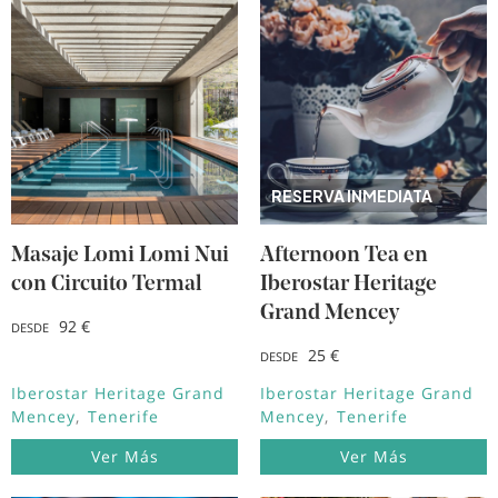
RESERVA INMEDIATA
Masaje Lomi Lomi Nui
Afternoon Tea en
con Circuito Termal
Iberostar Heritage
Grand Mencey
92 €
DESDE
25 €
DESDE
Iberostar Heritage Grand
Iberostar Heritage Grand
Mencey
Tenerife
Mencey
Tenerife
Ver Más
Ver Más