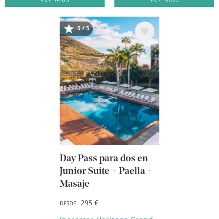
Image
5 / 5
Day Pass para dos en
Junior Suite + Paella +
Masaje
295 €
DESDE