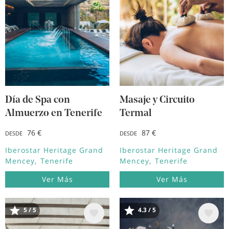
Día de Spa con
Masaje y Circuito
Almuerzo en Tenerife
Termal
76 €
87 €
DESDE
DESDE
Iberostar Heritage Grand
Iberostar Heritage Grand
Mencey
Tenerife
Mencey
Tenerife
Ver Más
Ver Más
Image
Image
5 / 5
4.3 / 5