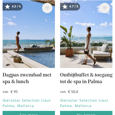
4.5 / 5
4.7 / 5
Afbeelding
Afbeelding
Dagpas zwembad met
Ontbijtbuffet & toegang
spa & lunch
tot de spa in Palma
€ 95
€ 50,4
VAN
VAN
Iberostar Selection Llaut
Iberostar Selection Llaut
Palma
Mallorca
Palma
Mallorca
See more
Nu kopen