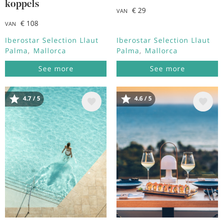
koppels
€ 29
VAN
€ 108
VAN
Iberostar Selection Llaut
Iberostar Selection Llaut
Palma
Mallorca
Palma
Mallorca
See more
See more
4.7 / 5
4.6 / 5
Afbeelding
Afbeelding