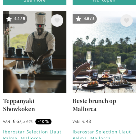
4.4 / 5
4.6 / 5
Afbeelding
Afbeelding
Teppanyaki
Beste brunch op
Showkoken
Mallorca
€ 67,5
€ 48
-10%
VAN
€ 75
VAN
Iberostar Selection Llaut
Iberostar Selection Llaut
Palma
Mallorca
Palma
Mallorca