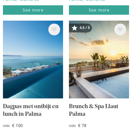
See more
See more
4.5 / 5
Afbeelding
Afbeelding
Dagpas met ontbijt en
Brunch & Spa Llaut
lunch in Palma
Palma
€ 100
€ 78
VAN
VAN