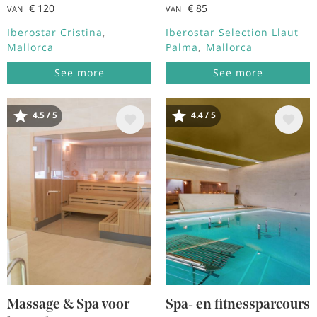
€ 120
€ 85
VAN
VAN
Iberostar Cristina
Iberostar Selection Llaut
Mallorca
Palma
Mallorca
See more
See more
4.5 / 5
4.4 / 5
Afbeelding
Afbeelding
Massage & Spa voor
Spa- en fitnessparcours