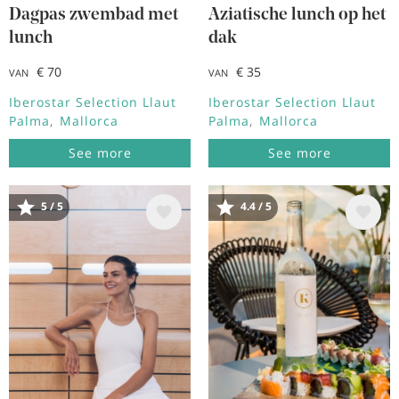
Dagpas zwembad met
Aziatische lunch op het
lunch
dak
€ 70
€ 35
VAN
VAN
Iberostar Selection Llaut
Iberostar Selection Llaut
Palma
Mallorca
Palma
Mallorca
See more
See more
5 / 5
4.4 / 5
Afbeelding
Afbeelding