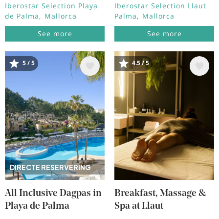
Iberostar Selection Playa
Iberostar Selection Llaut
de Palma
Mallorca
Palma
Mallorca
See more
See more
5 / 5
4.5 / 5
Afbeelding
Afbeelding
DIRECTE RESERVERING
All Inclusive Dagpas in
Breakfast, Massage &
Playa de Palma
Spa at Llaut