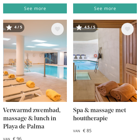
See more
See more
4 / 5
4.5 / 5
Afbeelding
Afbeelding
Verwarmd zwembad,
Spa & massage met
massage & lunch in
houttherapie
Playa de Palma
€ 85
VAN
€ 96
VAN