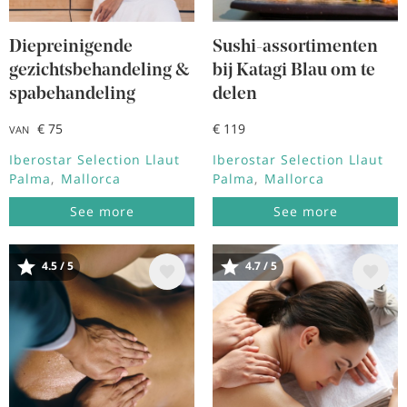
Diepreinigende
Sushi-assortimenten
gezichtsbehandeling &
bij Katagi Blau om te
spabehandeling
delen
€ 75
€ 119
VAN
Iberostar Selection Llaut
Iberostar Selection Llaut
Palma
Mallorca
Palma
Mallorca
See more
See more
4.5 / 5
4.7 / 5
Afbeelding
Afbeelding