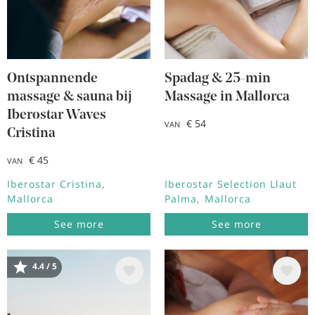
Ontspannende
Spadag & 25-min
massage & sauna bij
Massage in Mallorca
Iberostar Waves
€ 54
VAN
Cristina
€ 45
VAN
Iberostar Cristina
Iberostar Selection Llaut
Mallorca
Palma
Mallorca
See more
See more
4.4 / 5
Afbeelding
Afbeelding