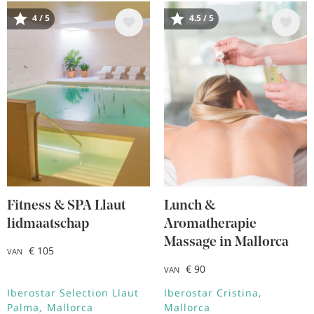
4 / 5
4.5 / 5
Afbeelding
Afbeelding
Fitness & SPA Llaut
Lunch &
lidmaatschap
Aromatherapie
Massage in Mallorca
€ 105
VAN
€ 90
VAN
Iberostar Selection Llaut
Iberostar Cristina
Palma
Mallorca
Mallorca