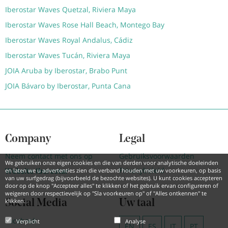
Iberostar Waves Quetzal, Riviera Maya
Iberostar Waves Rose Hall Beach, Montego Bay
Iberostar Waves Royal Andalus, Cádiz
Iberostar Waves Tucán, Riviera Maya
JOIA Aruba by Iberostar, Brabo Punt
JOIA Bávaro by Iberostar, Punta Cana
Company
Legal
Neem contact met ons op
Gebruiksvoorwaarden
We gebruiken onze eigen cookies en die van derden voor analytische doeleinden
Privacybeleid
Website Iberostar
en laten we u advertenties zien die verband houden met uw voorkeuren, op basis
van uw surfgedrag (bijvoorbeeld de bezochte websites). U kunt cookies accepteren
door op de knop "Accepteer alles" te klikken of het gebruik ervan configureren of
weigeren door respectievelijk op "Sla voorkeuren op" of "Alles ontkennen" te
klikken.
Social Media
Uw taal
Facebook
Verplicht
Analyse
EN
ES
IT
PT