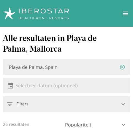
Overslaan
Alle resultaten in Playa de
naar
hoofdinhoud
Palma, Mallorca
Locatie
Locatie
of
hotel
Datum
Selecteer een datum
Filters
26 resultaten