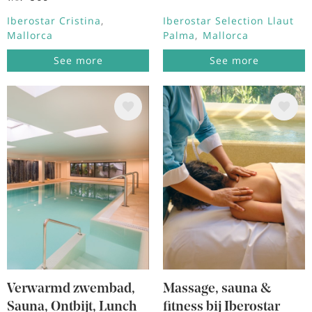
Iberostar Cristina
Iberostar Selection Llaut
Mallorca
Palma
Mallorca
See more
See more
Afbeelding
Afbeelding
Verwarmd zwembad,
Massage, sauna &
Sauna, Ontbijt, Lunch
fitness bij Iberostar