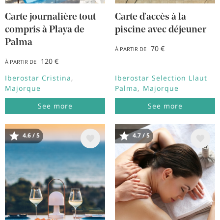
Carte journalière tout
Carte d'accès à la
compris à Playa de
piscine avec déjeuner
Palma
70 €
À PARTIR DE
120 €
À PARTIR DE
Iberostar Cristina
Iberostar Selection Llaut
Majorque
Palma
Majorque
See more
See more
4.6 / 5
4.7 / 5
Image
Image