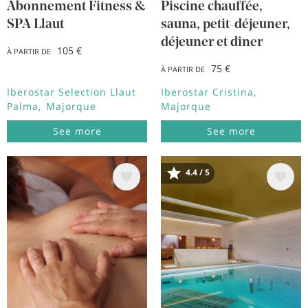
Abonnement Fitness &
Piscine chauffée,
SPA Llaut
sauna, petit-déjeuner,
déjeuner et dîner
105 €
À PARTIR DE
75 €
À PARTIR DE
Iberostar Selection Llaut
Iberostar Cristina
Palma
Majorque
Majorque
See more
See more
4.4 / 5
Image
Image