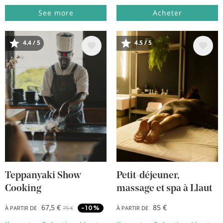
See more
Acheter
4.4 / 5
4.5 / 5
Image
Image
Teppanyaki Show
Petit-déjeuner,
Cooking
massage et spa à Llaut
67,5 €
85 €
-10%
À PARTIR DE
75 €
À PARTIR DE