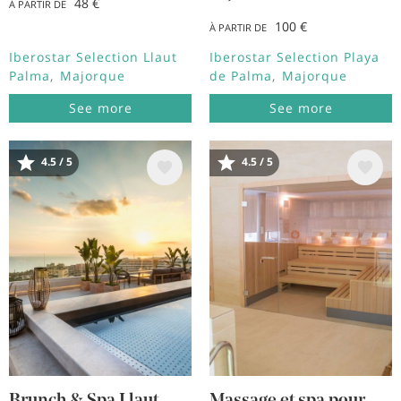
48 €
À PARTIR DE
100 €
À PARTIR DE
Iberostar Selection Llaut
Iberostar Selection Playa
Palma
Majorque
de Palma
Majorque
See more
See more
4.5 / 5
4.5 / 5
Image
Image