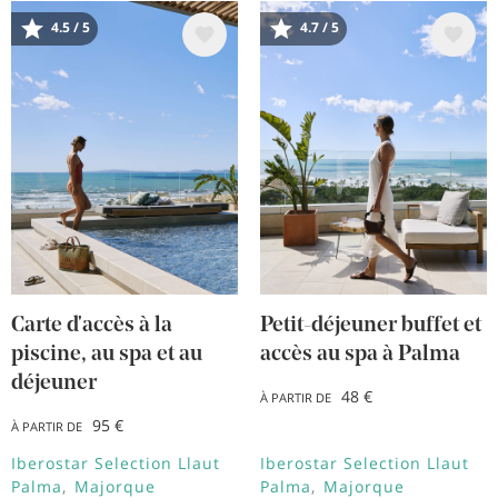
4.5 / 5
4.7 / 5
Image
Image
Carte d'accès à la
Petit-déjeuner buffet et
piscine, au spa et au
accès au spa à Palma
déjeuner
48 €
À PARTIR DE
95 €
À PARTIR DE
Iberostar Selection Llaut
Iberostar Selection Llaut
Palma
Majorque
Palma
Majorque