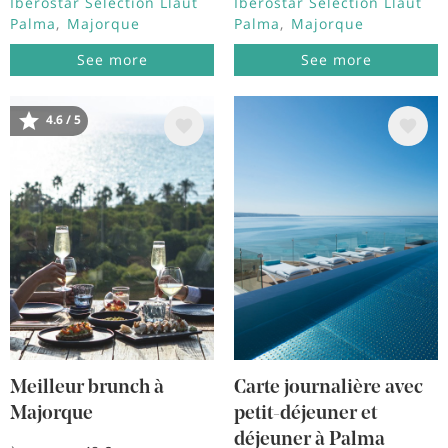
Iberostar Selection Llaut
Iberostar Selection Llaut
Palma
Majorque
Palma
Majorque
See more
See more
4.6 / 5
Image
Image
Meilleur brunch à
Carte journalière avec
Majorque
petit-déjeuner et
déjeuner à Palma