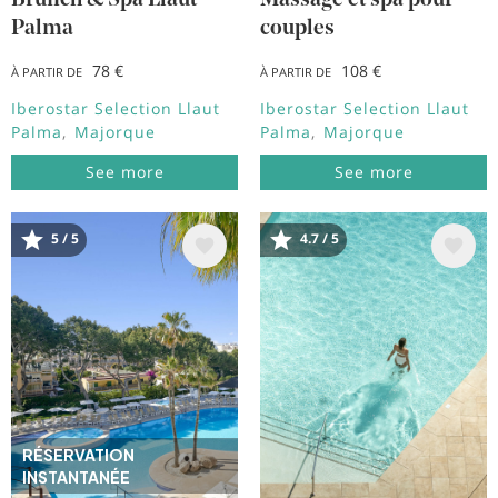
Brunch & Spa Llaut
Massage et spa pour
Palma
couples
78 €
108 €
À PARTIR DE
À PARTIR DE
Iberostar Selection Llaut
Iberostar Selection Llaut
Palma
Majorque
Palma
Majorque
See more
See more
5 / 5
4.7 / 5
Image
Image
RÉSERVATION
INSTANTANÉE