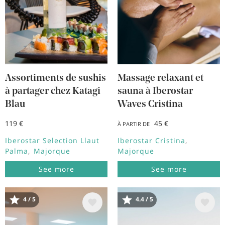
Assortiments de sushis
Massage relaxant et
à partager chez Katagi
sauna à Iberostar
Blau
Waves Cristina
119 €
45 €
À PARTIR DE
Iberostar Selection Llaut
Iberostar Cristina
Palma
Majorque
Majorque
See more
See more
4 / 5
4.4 / 5
Image
Image