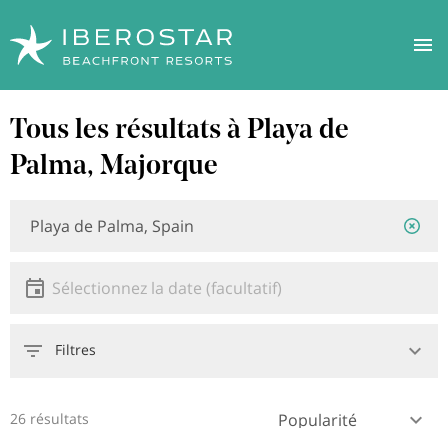
Aller
Tous les résultats à Playa de
au
contenu
Palma, Majorque
principal
Localisation
Emplacement
ou
hôtel
Date
Sélectionnez la date
Filtres
26 résultats