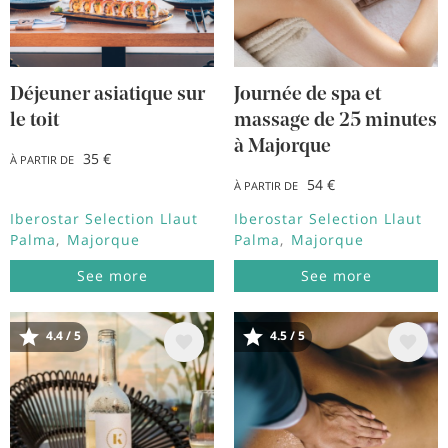
Déjeuner asiatique sur
Journée de spa et
le toit
massage de 25 minutes
à Majorque
35 €
À PARTIR DE
54 €
À PARTIR DE
Iberostar Selection Llaut
Iberostar Selection Llaut
Palma
Majorque
Palma
Majorque
See more
See more
4.4 / 5
4.5 / 5
Image
Image