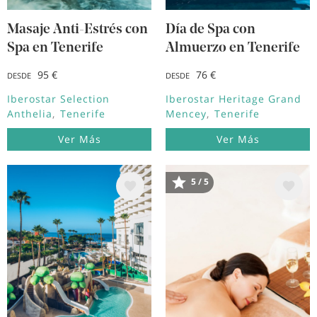
Masaje Anti-Estrés con
Día de Spa con
Spa en Tenerife
Almuerzo en Tenerife
95 €
76 €
DESDE
DESDE
Iberostar Selection
Iberostar Heritage Grand
Anthelia
Tenerife
Mencey
Tenerife
Ver Más
Ver Más
Image
Image
5 / 5