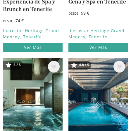
Experiencia de Spa y
Cena y Spa en Tenerife
Brunch en Tenerife
99 €
DESDE
74 €
DESDE
Iberostar Heritage Grand
Iberostar Heritage Grand
Mencey
Tenerife
Mencey
Tenerife
Ver Más
Ver Más
Image
Image
5 / 5
4.8 / 5