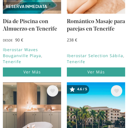
RESERVA INMEDIATA
Día de Piscina con
Romántico Masaje para
Almuerzo en Tenerife
parejas en Tenerife
90 €
238 €
DESDE
Iberostar Waves
Bouganville Playa
Iberostar Selection Sábila
Tenerife
Tenerife
Ver Más
Ver Más
Image
Image
4.6 / 5