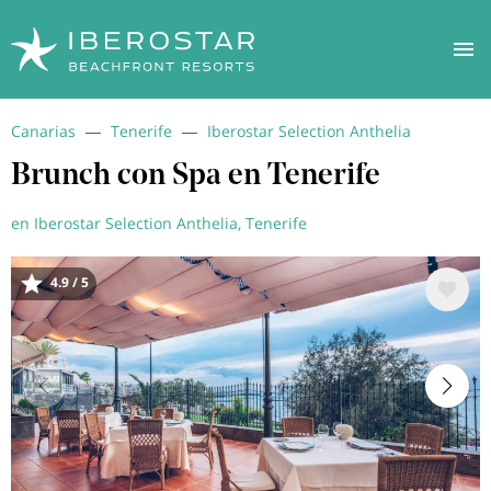
Pasar
Canarias
Tenerife
Iberostar Selection Anthelia
al
contenido
Brunch con Spa en Tenerife
principal
en Iberostar Selection Anthelia, Tenerife
4.9 / 5
Image