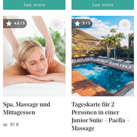
See more
See more
Bild
Bild
4.8 / 5
5 / 5
Spa, Massage und
Tageskarte für 2
Mittagessen
Personen in einer
Junior Suite + Paella +
91 €
AB
Massage