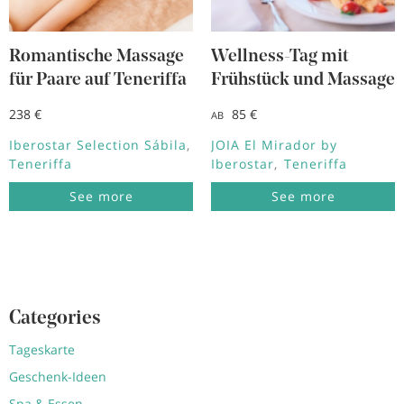
Romantische Massage
Wellness-Tag mit
für Paare auf Teneriffa
Frühstück und Massage
238 €
85 €
AB
Iberostar Selection Sábila
JOIA El Mirador by
Teneriffa
Iberostar
Teneriffa
See more
See more
Categories
Tageskarte
Geschenk-Ideen
Spa & Essen