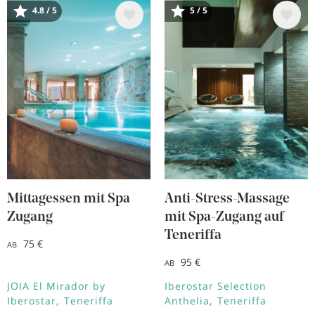
Bild
Bild
4.8 / 5
5 / 5
Mittagessen mit Spa
Anti-Stress-Massage
Zugang
mit Spa-Zugang auf
Teneriffa
75 €
AB
95 €
AB
JOIA El Mirador by
Iberostar Selection
Iberostar
Teneriffa
Anthelia
Teneriffa