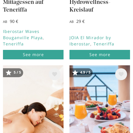
Mittagessen auf
Hydrowellness-
Teneriffa
Kreislauf
90 €
29 €
AB
AB
Iberostar Waves
Bouganville Playa
JOIA El Mirador by
Teneriffa
Iberostar
Teneriffa
See more
See more
Bild
Bild
5 / 5
4.9 / 5