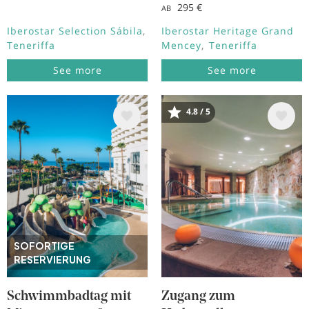
295 €
AB
Iberostar Selection Sábila
Iberostar Heritage Grand
Teneriffa
Mencey
Teneriffa
See more
See more
Bild
Bild
4.8 / 5
SOFORTIGE
RESERVIERUNG
Schwimmbadtag mit
Zugang zum