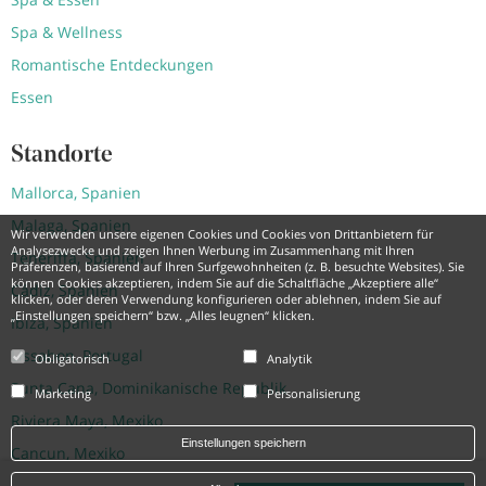
Spa & Wellness
Romantische Entdeckungen
Essen
Standorte
Mallorca, Spanien
Malaga, Spanien
Wir verwenden unsere eigenen Cookies und Cookies von Drittanbietern für
Analysezwecke und zeigen Ihnen Werbung im Zusammenhang mit Ihren
Teneriffa, Spanien
Präferenzen, basierend auf Ihren Surfgewohnheiten (z. B. besuchte Websites). Sie
können Cookies akzeptieren, indem Sie auf die Schaltfläche „Akzeptiere alle“
Cádiz, Spanien
klicken, oder deren Verwendung konfigurieren oder ablehnen, indem Sie auf
„Einstellungen speichern“ bzw. „Alles leugnen“ klicken.
Ibiza, Spanien
Lissabon, Portugal
Obligatorisch
Analytik
Punta Cana, Dominikanische Republik
Marketing
Personalisierung
Riviera Maya, Mexiko
Einstellungen speichern
Cancun, Mexiko
Montego Bay, Jamaika