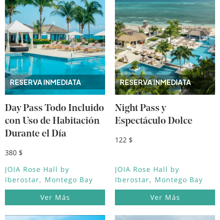
RESERVA INMEDIATA
RESERVA INMEDIATA
Day Pass Todo Incluido
Night Pass y
con Uso de Habitación
Espectáculo Dolce
Durante el Día
122 $
380 $
JOIA Rose Hall by
JOIA Rose Hall by
Iberostar
Montego Bay
Iberostar
Montego Bay
Ver Más
Ver Más