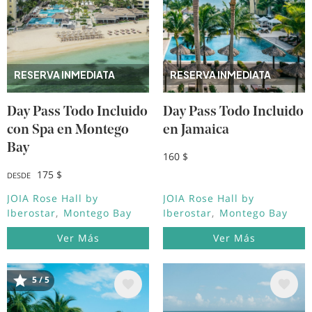
RESERVA INMEDIATA
RESERVA INMEDIATA
Day Pass Todo Incluido
Day Pass Todo Incluido
con Spa en Montego
en Jamaica
Bay
160 $
175 $
DESDE
JOIA Rose Hall by
JOIA Rose Hall by
Iberostar
Montego Bay
Iberostar
Montego Bay
Ver Más
Ver Más
Image
Image
5 / 5