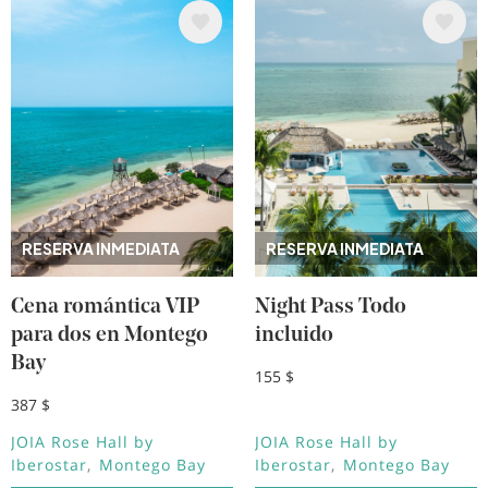
Image
Image
RESERVA INMEDIATA
RESERVA INMEDIATA
Cena romántica VIP
Night Pass Todo
para dos en Montego
incluido
Bay
155 $
387 $
JOIA Rose Hall by
JOIA Rose Hall by
Iberostar
Montego Bay
Iberostar
Montego Bay