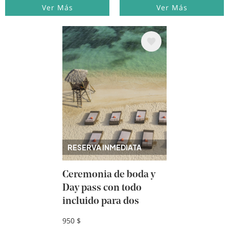
Ver Más
Ver Más
Image
RESERVA INMEDIATA
Ceremonia de boda y
Day pass con todo
incluido para dos
950 $