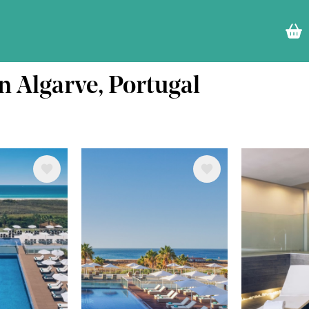
n Algarve, Portugal
Image
Image