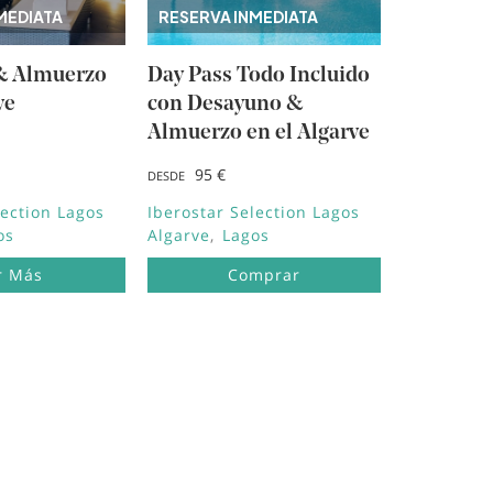
MEDIATA
RESERVA INMEDIATA
& Almuerzo
Day Pass Todo Incluido
ve
con Desayuno &
Almuerzo en el Algarve
95 €
DESDE
lection Lagos
Iberostar Selection Lagos
os
Algarve
Lagos
r Más
Comprar