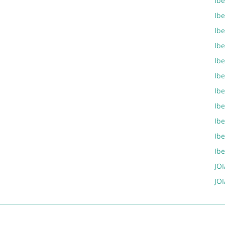
Ib
Ib
Ibe
Ibe
Ib
Ibe
Ib
Ib
Ib
Ib
Ib
JOI
JOI