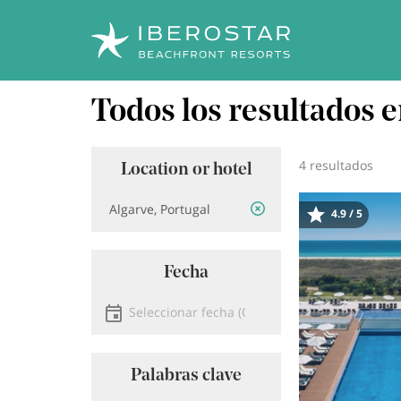
Pasar
Todos los resultados e
al
contenido
principal
4 resultados
Location or hotel
Ubicación
4.9 / 5
Image
Fecha
Seleccionar fecha
Palabras clave
Buscar