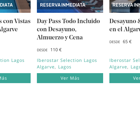
DIATA
RESERVA INMEDIATA
RESERVA IN
s con Vistas
Day Pass Todo Incluido
Desayuno 
Algarve
con Desayuno,
en el Algar
Almuerzo y Cena
65 €
DESDE
110 €
DESDE
ction Lagos
Iberostar Selection Lagos
Iberostar Se
Algarve
Lagos
Algarve
Lag
Más
Ver Más
Ve