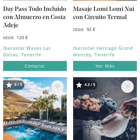
Day Pass Todo Incluido
Masaje Lomi Lomi Nui
con Almuerzo en Costa
con Circuito Termal
Adeje
92 €
DESDE
120 €
DESDE
Iberostar Waves Las
Iberostar Heritage Grand
Dalias
Tenerife
Mencey
Tenerife
Comprar
Ver Más
5 / 5
4.3 / 5
Image
Image