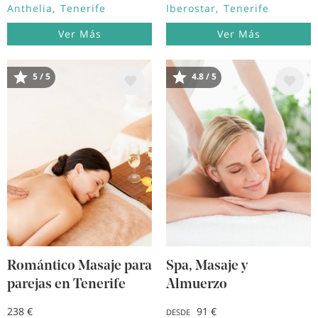
Anthelia
Tenerife
Iberostar
Tenerife
Ver Más
Ver Más
5 / 5
4.8 / 5
Image
Image
Romántico Masaje para
Spa, Masaje y
parejas en Tenerife
Almuerzo
238 €
91 €
DESDE