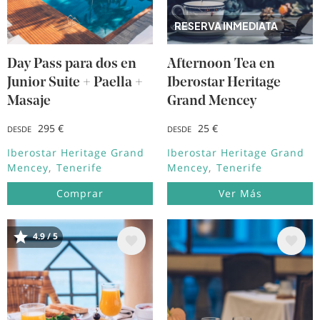
RESERVA INMEDIATA
Day Pass para dos en
Afternoon Tea en
Junior Suite + Paella +
Iberostar Heritage
Masaje
Grand Mencey
295 €
25 €
DESDE
DESDE
Iberostar Heritage Grand
Iberostar Heritage Grand
Mencey
Tenerife
Mencey
Tenerife
Comprar
Ver Más
4.9 / 5
Image
Image