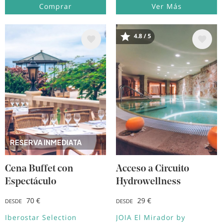
Comprar
Ver Más
4.8 / 5
Image
Image
RESERVA INMEDIATA
Cena Buffet con
Acceso a Circuito
Espectáculo
Hydrowellness
70 €
29 €
DESDE
DESDE
Iberostar Selection
JOIA El Mirador by