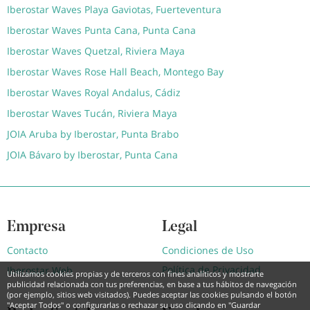
Iberostar Waves Playa Gaviotas, Fuerteventura
Iberostar Waves Punta Cana, Punta Cana
Iberostar Waves Quetzal, Riviera Maya
Iberostar Waves Rose Hall Beach, Montego Bay
Iberostar Waves Royal Andalus, Cádiz
Iberostar Waves Tucán, Riviera Maya
JOIA Aruba by Iberostar, Punta Brabo
JOIA Bávaro by Iberostar, Punta Cana
Empresa
Legal
Contacto
Condiciones de Uso
Política de Privacidad
Iberostar Web
Utilizamos cookies propias y de terceros con fines analíticos y mostrarte
publicidad relacionada con tus preferencias, en base a tus hábitos de navegación
(por ejemplo, sitios web visitados). Puedes aceptar las cookies pulsando el botón
"Aceptar Todos" o configurarlas o rechazar su uso clicando en "Guardar