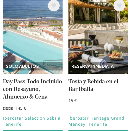
Image
Image
SOLO ADULTOS
RESERVA INMEDIATA
Day Pass Todo Incluido
Tosta y Bebida en el
con Desayuno,
Bar Iballa
Almuerzo & Cena
15 €
145 €
DESDE
Iberostar Selection Sábila
Iberostar Heritage Grand
Tenerife
Mencey
Tenerife