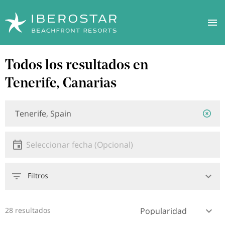
Pasar
Todos los resultados en
al
contenido
Tenerife, Canarias
principal
Ubicación
Location
or
hotel
Fecha
Seleccionar fecha
Filtros
28 resultados