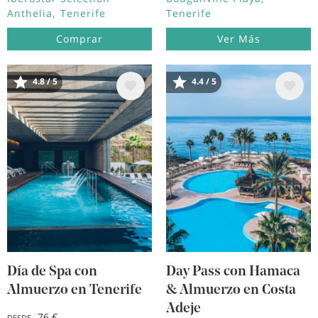
Anthelia
Tenerife
Tenerife
Comprar
Ver Más
4.8 / 5
4.4 / 5
Image
Image
Día de Spa con
Day Pass con Hamaca
Almuerzo en Tenerife
& Almuerzo en Costa
Adeje
76 €
DESDE