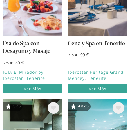
Día de Spa con
Cena y Spa en Tenerife
Desayuno y Masaje
99 €
DESDE
85 €
DESDE
JOIA El Mirador by
Iberostar Heritage Grand
Iberostar
Tenerife
Mencey
Tenerife
Ver Más
Ver Más
5 / 5
4.8 / 5
Image
Image