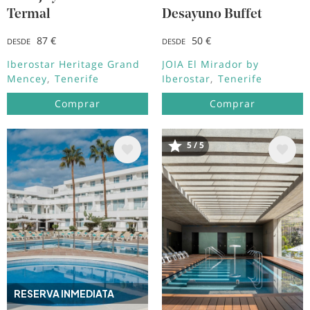
Termal
Desayuno Buffet
87 €
50 €
DESDE
DESDE
Iberostar Heritage Grand
JOIA El Mirador by
Mencey
Tenerife
Iberostar
Tenerife
Comprar
Comprar
5 / 5
Image
Image
RESERVA INMEDIATA