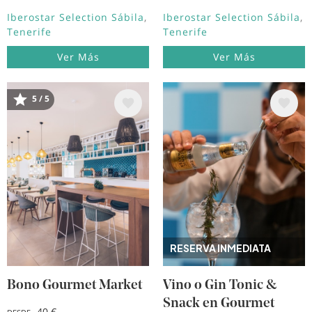
Iberostar Selection Sábila
Iberostar Selection Sábila
Tenerife
Tenerife
Ver Más
Ver Más
5 / 5
Image
Image
RESERVA INMEDIATA
Bono Gourmet Market
Vino o Gin Tonic &
Snack en Gourmet
40 €