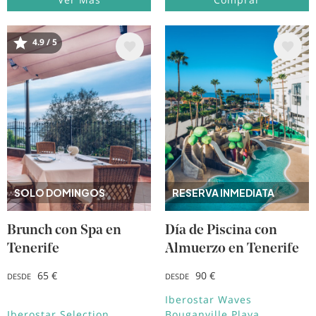
4.9 / 5
Image
Image
SOLO DOMINGOS
RESERVA INMEDIATA
Brunch con Spa en
Día de Piscina con
Tenerife
Almuerzo en Tenerife
65 €
90 €
DESDE
DESDE
Iberostar Waves
Iberostar Selection
Bouganville Playa