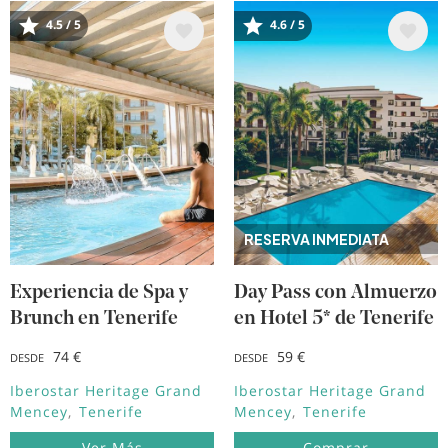
4.5 / 5
4.6 / 5
Image
Image
RESERVA INMEDIATA
Experiencia de Spa y
Day Pass con Almuerzo
Brunch en Tenerife
en Hotel 5* de Tenerife
74 €
59 €
DESDE
DESDE
Iberostar Heritage Grand
Iberostar Heritage Grand
Mencey
Tenerife
Mencey
Tenerife
Ver Más
Comprar