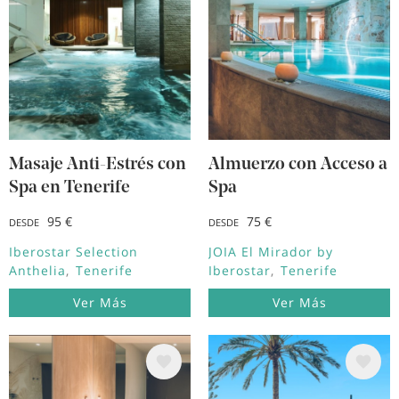
Masaje Anti-Estrés con
Almuerzo con Acceso a
Spa en Tenerife
Spa
95 €
75 €
DESDE
DESDE
Iberostar Selection
JOIA El Mirador by
Anthelia
Tenerife
Iberostar
Tenerife
Ver Más
Ver Más
Image
Image