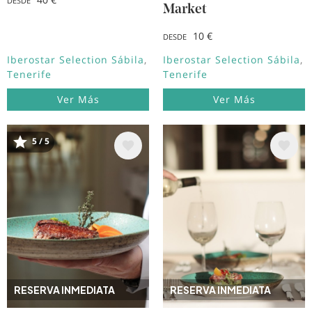
DESDE
Market
10 €
DESDE
Iberostar Selection Sábila
Iberostar Selection Sábila
Tenerife
Tenerife
Ver Más
Ver Más
5 / 5
Image
Image
RESERVA INMEDIATA
RESERVA INMEDIATA