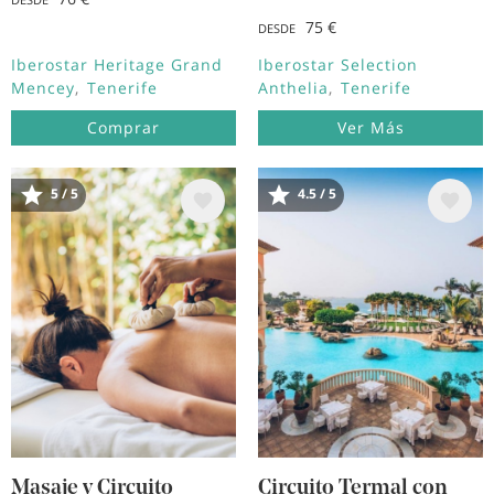
75 €
DESDE
Iberostar Heritage Grand
Iberostar Selection
Mencey
Tenerife
Anthelia
Tenerife
Comprar
Ver Más
5 / 5
4.5 / 5
Image
Image
Masaje y Circuito
Circuito Termal con