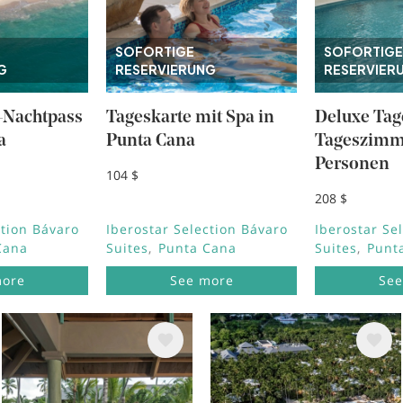
SOFORTIGE
SOFORTIGE
G
RESERVIERUNG
RESERVIER
e-Nachtpass
Tageskarte mit Spa in
Deluxe Tag
a
Punta Cana
Tageszimme
Personen
104 $
208 $
ction Bávaro
Iberostar Selection Bávaro
Iberostar Se
Cana
Suites
Punta Cana
Suites
Punt
more
See more
See
Bild
Bild