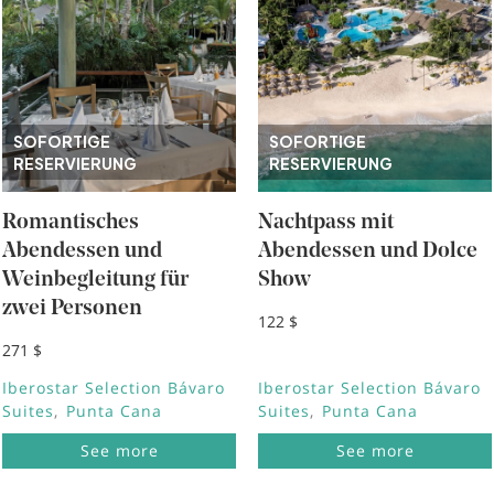
SOFORTIGE
SOFORTIGE
RESERVIERUNG
RESERVIERUNG
Romantisches
Nachtpass mit
Abendessen und
Abendessen und Dolce
Weinbegleitung für
Show
zwei Personen
122 $
271 $
Iberostar Selection Bávaro
Iberostar Selection Bávaro
Suites
Punta Cana
Suites
Punta Cana
See more
See more