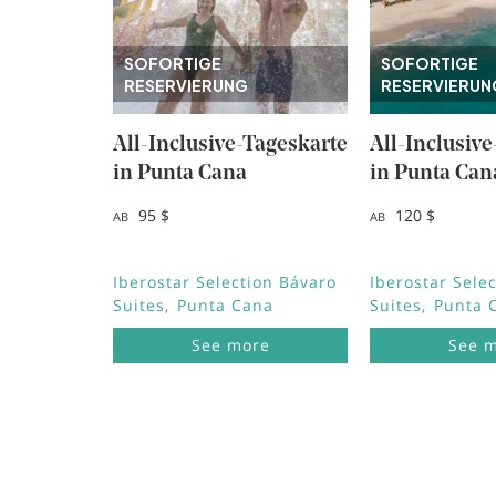
Punta Cana, Dominikanische Republik
Riviera Maya, Mexiko
SOFORTIGE
SOFORTIGE
Cancun, Mexiko
RESERVIERUNG
RESERVIERUN
Fuerteventura, Spanien
Montego Bay, Jamaika
Lagos, Portugal
All-Inclusive-Tageskarte
All-Inclusiv
Lanzarote, Spanien
in Punta Cana
in Punta Can
Riviera Nayarit, Mexiko
Bayahibe, Dominikanische Republik
95 $
120 $
AB
AB
Puerto Plata, Dominikanische Republik
Cozumel, Mexiko
Brabo Punkt, Aruba
Iberostar Selection Bávaro
Iberostar Sele
Rétino , Griechenland
Suites
Punta Cana
Suites
Punta 
Trelawny, Jamaika
See more
See 