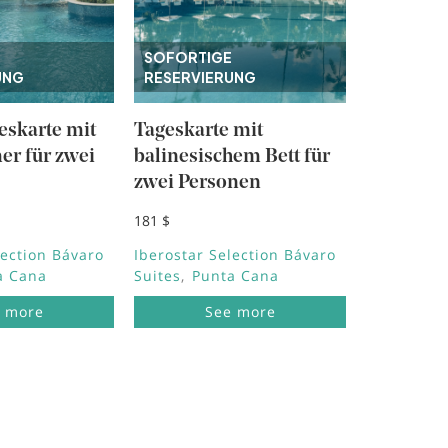
SOFORTIGE
UNG
RESERVIERUNG
eskarte mit
Tageskarte mit
r für zwei
balinesischem Bett für
zwei Personen
181 $
lection Bávaro
Iberostar Selection Bávaro
a Cana
Suites
Punta Cana
 more
See more