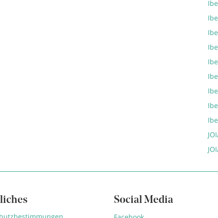
Ibe
Ibe
Ib
Ibe
Ib
Ib
Ib
Ib
Ib
JOI
JOI
liches
Social Media
chutzbestimmungen
Facebook