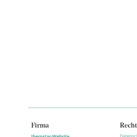
Firma
Recht
Datens
Iberostar-Website