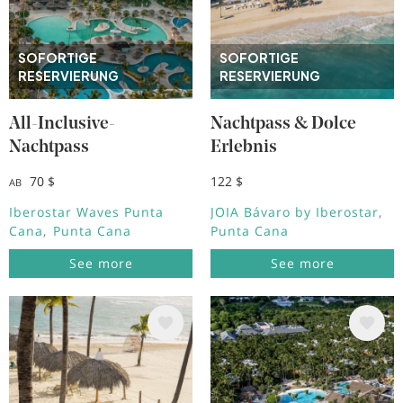
SOFORTIGE
SOFORTIGE
RESERVIERUNG
RESERVIERUNG
All-Inclusive-
Nachtpass & Dolce
Nachtpass
Erlebnis
70 $
122 $
AB
Iberostar Waves Punta
JOIA Bávaro by Iberostar
Cana
Punta Cana
Punta Cana
See more
See more
Bild
Bild