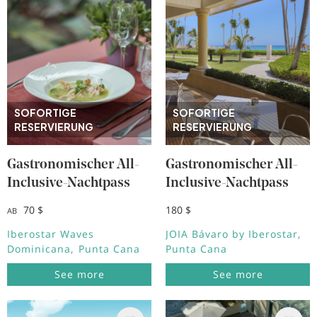
SOFORTIGE
SOFORTIGE
RESERVIERUNG
RESERVIERUNG
Gastronomischer All-
Gastronomischer All-
Inclusive-Nachtpass
Inclusive-Nachtpass
70 $
180 $
AB
Iberostar Waves
JOIA Bávaro by Iberostar
Dominicana
Punta Cana
Punta Cana
See more
See more