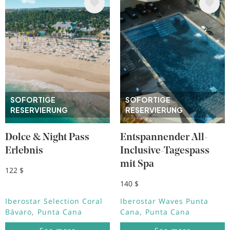
Bild
Bild
SOFORTIGE
SOFORTIGE
RESERVIERUNG
RESERVIERUNG
Dolce & Night Pass
Entspannender All-
Erlebnis
Inclusive-Tagespass
mit Spa
122 $
140 $
Iberostar Selection Coral
Iberostar Waves Punta
Bávaro
Punta Cana
Cana
Punta Cana