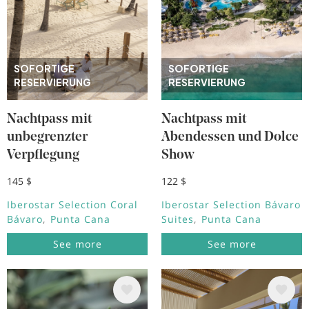
SOFORTIGE
SOFORTIGE
RESERVIERUNG
RESERVIERUNG
Nachtpass mit
Nachtpass mit
unbegrenzter
Abendessen und Dolce
Verpflegung
Show
145 $
122 $
Iberostar Selection Coral
Iberostar Selection Bávaro
Bávaro
Punta Cana
Suites
Punta Cana
See more
See more
Bild
Bild