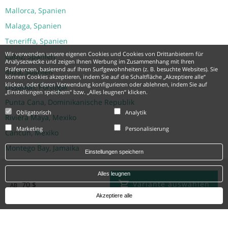
Mallorca, Spanien
Malaga, Spanien
Teneriffa, Spanien
Wir verwenden unsere eigenen Cookies und Cookies von Drittanbietern für
Cádiz, Spanien
Analysezwecke und zeigen Ihnen Werbung im Zusammenhang mit Ihren
Präferenzen, basierend auf Ihren Surfgewohnheiten (z. B. besuchte Websites). Sie
Ibiza, Spanien
können Cookies akzeptieren, indem Sie auf die Schaltfläche „Akzeptiere alle“
klicken, oder deren Verwendung konfigurieren oder ablehnen, indem Sie auf
Lissabon, Portugal
„Einstellungen speichern“ bzw. „Alles leugnen“ klicken.
Punta Cana, Dominikanische Republik
Obligatorisch
Analytik
Riviera Maya, Mexiko
Marketing
Personalisierung
Cancun, Mexiko
Montego Bay, Jamaika
Einstellungen speichern
Hotels
Alles leugnen
Variante auswählen
70 $
AB
Iberostar Heritage Grand Mencey, Teneriffa
Akzeptiere alle
Iberostar Paraíso Beach, Riviera Maya
Iberostar Selection Albufera Park, Mallorca