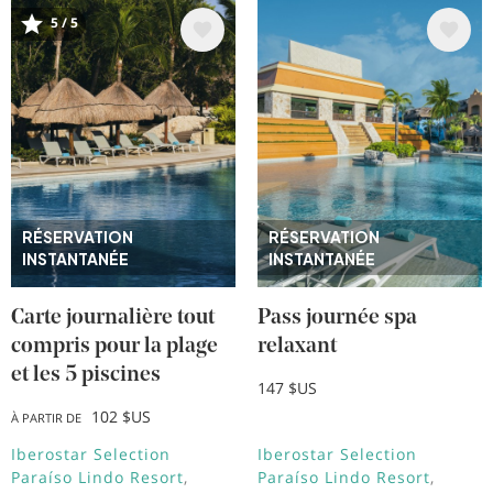
Image
Image
5 / 5
RÉSERVATION
RÉSERVATION
INSTANTANÉE
INSTANTANÉE
Carte journalière tout
Pass journée spa
compris pour la plage
relaxant
et les 5 piscines
147 $US
102 $US
À PARTIR DE
Iberostar Selection
Iberostar Selection
Paraíso Lindo Resort
Paraíso Lindo Resort