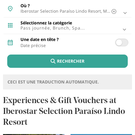
Majorque, Espagne
Où ?
Malaga, Espagne
Ibiza, Espagne
Tenerife, Espagne
Sélectionnez la catégorie
Cadix, Espagne
Pass journée, Brunch, Spa...
Lisbonne, Portugal
Punta Cana, République dominicaine
Une date en tête ?
Riviera Maya, Mexique
Cancun, Mexique
Fuerteventura, Espagne
RECHERCHER
Montego Bay, Jamaïque
Lagos, Portugal
Lanzarote, Espagne
Riviera Nayarit, Mexique
CECI EST UNE TRADUCTION AUTOMATIQUE.
Bayahibe, République dominicaine
Puerto Plata, République dominicaine
Cozumel, Mexique
Experiences & Gift Vouchers at
Point Brabo, Aruba
Iberostar Selection Paraíso Lindo
Rétino , Grèce
Trelawny, Jamaïque
Resort