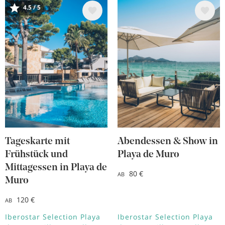
Bild
Bild
4.5 / 5
Tageskarte mit
Abendessen & Show in
Frühstück und
Playa de Muro
Mittagessen in Playa de
80 €
AB
Muro
120 €
AB
Iberostar Selection Playa
Iberostar Selection Playa