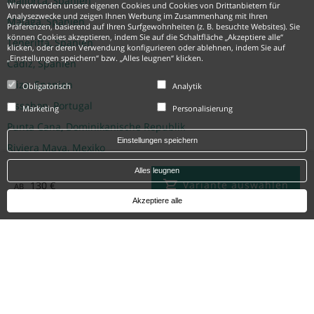
Mallorca, Spanien
Wir verwenden unsere eigenen Cookies und Cookies von Drittanbietern für
Analysezwecke und zeigen Ihnen Werbung im Zusammenhang mit Ihren
Malaga, Spanien
Präferenzen, basierend auf Ihren Surfgewohnheiten (z. B. besuchte Websites). Sie
können Cookies akzeptieren, indem Sie auf die Schaltfläche „Akzeptiere alle“
Teneriffa, Spanien
klicken, oder deren Verwendung konfigurieren oder ablehnen, indem Sie auf
„Einstellungen speichern“ bzw. „Alles leugnen“ klicken.
Cádiz, Spanien
Ibiza, Spanien
Obligatorisch
Analytik
Lissabon, Portugal
Marketing
Personalisierung
Punta Cana, Dominikanische Republik
Einstellungen speichern
Riviera Maya, Mexiko
Cancun, Mexiko
Alles leugnen
Variante auswählen
130 €
AB
Montego Bay, Jamaika
Akzeptiere alle
Hotels
Iberostar Heritage Grand Mencey, Teneriffa
Iberostar Paraíso Beach, Riviera Maya
Iberostar Selection Albufera Park, Mallorca