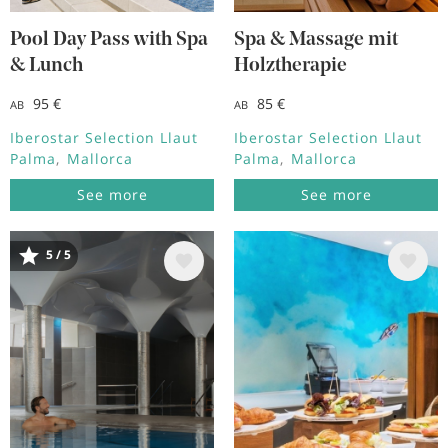
Pool Day Pass with Spa
Spa & Massage mit
& Lunch
Holztherapie
95 €
85 €
AB
AB
Iberostar Selection Llaut
Iberostar Selection Llaut
Palma
Mallorca
Palma
Mallorca
See more
See more
Bild
Bild
5 / 5