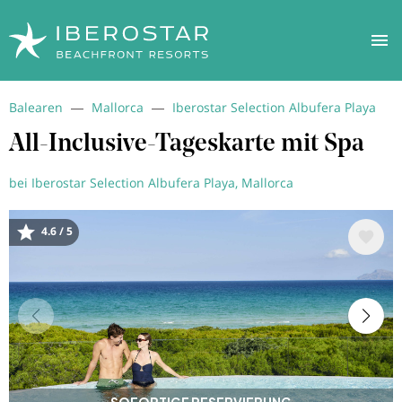
Direkt
Balearen
Mallorca
Iberostar Selection Albufera Playa
zum
Inhalt
All-Inclusive-Tageskarte mit Spa
bei Iberostar Selection Albufera Playa, Mallorca
4.6 / 5
Bild
SOFORTIGE RESERVIERUNG