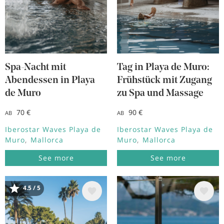
Spa-Nacht mit
Tag in Playa de Muro:
Abendessen in Playa
Frühstück mit Zugang
de Muro
zu Spa und Massage
70 €
90 €
AB
AB
Iberostar Waves Playa de
Iberostar Waves Playa de
Muro
Mallorca
Muro
Mallorca
See more
See more
Bild
Bild
4.5 / 5