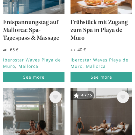
Entspannungstag auf
Frühstück mit Zugang
Mallorca: Spa-
zum Spa in Playa de
Tagespass & Massage
Muro
65 €
40 €
AB
AB
Iberostar Waves Playa de
Iberostar Waves Playa de
Muro
Mallorca
Muro
Mallorca
See more
See more
Bild
Bild
4.7 / 5