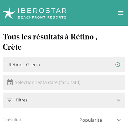
Aller
Tous les résultats à Rétino ,
au
contenu
Crète
principal
Localisation
Emplacement
ou
hôtel
Date
Sélectionnez la date
Filtres
1 résultat