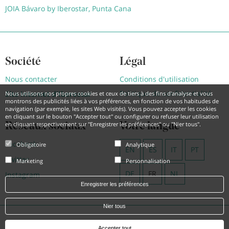
JOIA Bávaro by Iberostar, Punta Cana
Société
Légal
Nous contacter
Conditions d'utilisation
Politique de confidentialité
Site Internet d'Iberostar
Nous utilisons nos propres cookies et ceux de tiers à des fins d'analyse et vous
montrons des publicités liées à vos préférences, en fonction de vos habitudes de
navigation (par exemple, les sites Web visités). Vous pouvez accepter les cookies
en cliquant sur le bouton "Accepter tout" ou configurer ou refuser leur utilisation
en cliquant respectivement sur "Enregistrer les préférences" ou "Nier tous".
Réseaux sociaux
Votre langue
Facebook
Obligatoire
Analytique
EN
ES
IT
PT
Twitter
Marketing
Personnalisation
DE
FR
NL
Instagram
Enregistrer les préférences
Nier tous
Powered by
Hotel Treats
Accepter tout